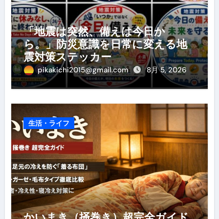
「地震は突然、備えは今日か
ら。」防災意識を日常に変える地
震対策ステッカー
pikakichi2015@gmail.com
8月 5, 2026
生活・ライフ
かいまき（掻巻き）超完全ガイド