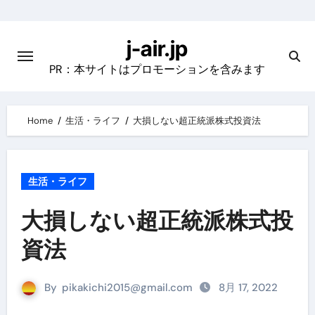
Skip
to
j-air.jp
content
PR：本サイトはプロモーションを含みます
Home
生活・ライフ
大損しない超正統派株式投資法
生活・ライフ
大損しない超正統派株式投
資法
By
pikakichi2015@gmail.com
8月 17, 2022