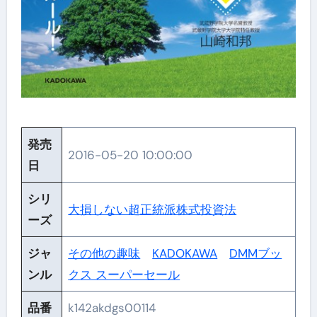
発売
2016-05-20 10:00:00
日
シリ
大損しない超正統派株式投資法
ーズ
ジャ
その他の趣味
KADOKAWA
DMMブッ
ンル
クス スーパーセール
品番
k142akdgs00114