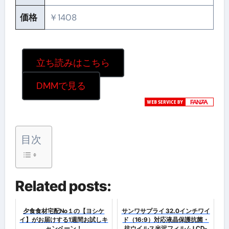
価格
￥1408
立ち読みはこちら
DMMで見る
目次
Related posts:
夕食食材宅配No１の【ヨシケ
サンワサプライ 32.0インチワイ
イ】がお届けする1週間お試しキ
ド（16:9）対応液晶保護抗菌・
ャンペーン！
抗ウイルス光沢フィルム LCD-