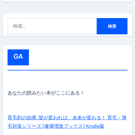
検
索
:
GA
あなたの読みたい本がここにある！
育毛剤の効果: 髪が変われば、未来が変わる！ 育毛・薄
毛対策シリーズ (健康増進ブックス) Kindle版