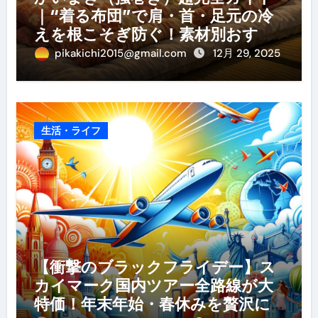
｜“着る布団”で肩・首・足元の冷
えを根こそぎ防ぐ！素材別おすす
め・選び方・洗い方・Q&Aまで
pikakichi2015@gmail.com
12月 29, 2025
生活・ライフ
【衝撃のブラックフライデー】ス
カイマーク国内ツアー全路線が大
特価！年末年始・春休みを贅沢に