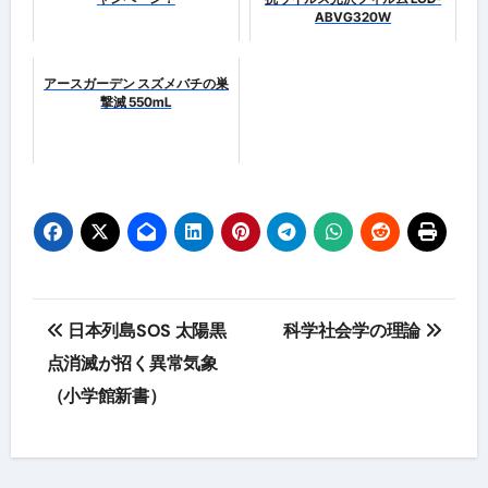
ABVG320W
アースガーデン スズメバチの巣
撃滅 550mL
投
日本列島SOS 太陽黒
科学社会学の理論
稿
点消滅が招く異常気象
（小学館新書）
ナ
ビ