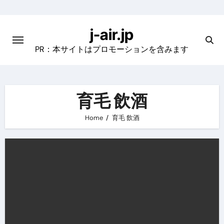
Skip
to
j-air.jp
content
PR：本サイトはプロモーションを含みます
育毛 飲酒
Home
育毛 飲酒