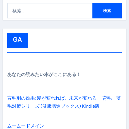
検
索
:
GA
あなたの読みたい本がここにある！
育毛剤の効果: 髪が変われば、未来が変わる！ 育毛・薄
毛対策シリーズ (健康増進ブックス) Kindle版
ムームードメイン