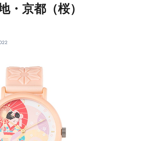
ご当地・京都（桜）
料査定は危険？情報収集との関係と見分け方を解説
係｜最新観測データと前兆現象を徹底解説【2026】
地震の関連性は？
RIGHT」取り扱い開始＆リリース記念キャンペーン【ムームード
2022
コイン」がもらえる超お得アプリ
かかるのか？勘定科目・仕訳・申告書記載方法
これが日本が残念な国になった理由です。国民は●●をしないとこ
00円を妄想シナリオ検証してみた！ズボラ株投資
】一覧※YouTubeブログSNS共通
実に取り組むべき！ #shorts
っかからないための方法 #投資詐欺 #詐欺 #弁護士 #法律