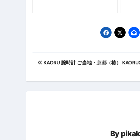
【2026年最新保存版】エア
コロナウイルス完全解説ガイド 
「3秒で整う、新しい栄養補給」
クリスマスの魔法で、心と未
投
磁気ネックレスは「首に着ける
KAORU 腕時計 ご当地・京都（椿） KAORU
稿
【最新】手袋の選び方 完全ガ
ナ
電気カミソリ完全ガイド｜深剃
ビ
補聴器の選び方 完全ガイド｜
ゲ
失敗しない「爪切り」完全ガイ
ー
失敗しない「カニ」完全ガイド
松前漬とは何か──北海道の海と
By
pika
シ