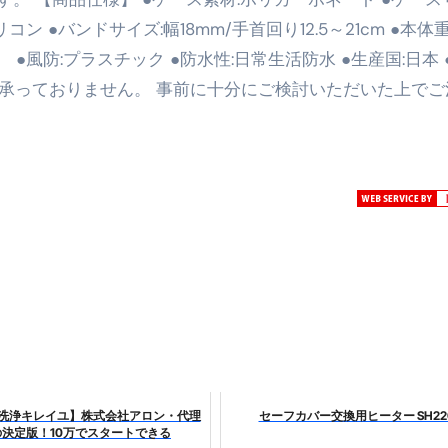
リコン ●バンドサイズ:幅18mm/手首回り12.5～21cm ●本体
最安1万円台＆ハワイ朝食付き割引まで網羅 ― “失敗せずに選
SON） ●風防:プラスチック ●防水性:日常生活防水 ●生産国:日本
：国内航空券＋ホテルが“セット割”で最安級！ スカイマーク／
、承っておりません。 事前に十分にご検討いただいた上でご
e】今注目のドメインをご紹介
何をするサイトか”が一目で伝わ
①【30秒でわかる効果まとめ】#梅干し #ダイエット #筋トレ
なるの？②【30秒でわかる効果まとめ】#ダイエット #筋トレ 
①【30秒でわかる効果まとめ】#バナナ #ダイエット #筋トレ
けたらどうなるのか？ #ダイエット #プロテイン #痩せる
完成まで。ムームードメインなら“全部まとめて”安心スタート
ド｜“着る布団”で肩・首・足元の冷えを根こそぎ防ぐ！素材別
完全攻略”｜シンサレート・羽毛・人工羽毛・調温・吸湿発熱…
洗浄キレイユ】株式会社アロン・代理
セーフカバー交換用ヒーター SH22
ル付き・筋力アシスト・ツイスト・天然木まで徹底分類！室内で
の決定版！10万でスタートできる