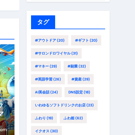
ゴ
リ
ー
タグ
#アウトドア
(20)
#ギフト
(20)
#サロンドロワイヤル
(31)
#マネー
(29)
#副業
(32)
#英語学習
(26)
#資産
(29)
AI英会話
(24)
DNS設定
(18)
フ
いわゆるソフトドリンクのお店
(23)
マ
ふわり
(19)
ふわ姫
(62)
路
年
com
イクオス
(30)