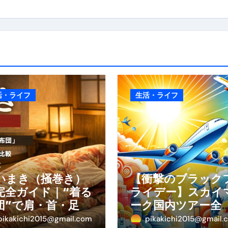
少しだけ甘くする、現代スイーツ文化のすべて ―
。」防災意識を日常に変える地震対策ステッカー
活・ライフ
生活・ライフ
いまき（掻巻き）
【衝撃のブラック
完全ガイド｜“着る
ライデー】スカイ
団”で肩・首・足元
ーク国内ツアー全
冷えを根こそぎ防
線が大特価！年末
pikakichi2015@gmail.com
pikakichi2015@gmail.