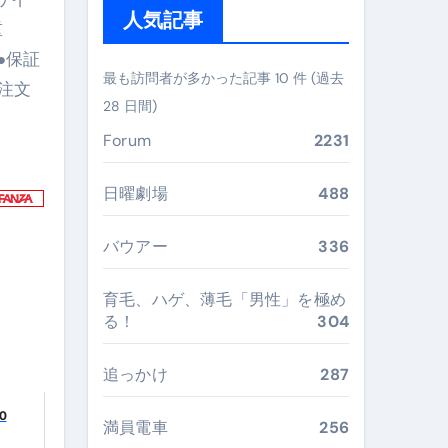
人気記事
重
ぶ”実践大全
 ●保証
Peach／FDA／ソラシドエアを目的別に選ぶコツと、失敗し
最も訪問者が多かった記事 10 件 (過去
注文
28 日間)
る。いま選ばれている新定番ドメイン
Forum
2231
 #美容 #健康 #雑学 #ナレーター #小林将大
#美容 #健康 #雑学 #ナレーター #小林将大
日曜劇場
488
 #美容 #健康 #雑学 #ナレーター #小林将大
バウアー
336
育毛、ハゲ、薄毛「男性」を極め
る！
304
おすすめ・選び方・洗い方・Q&Aまで
追っかけ
287
あなたの寝室に最適解を出す快眠ガイド
0
満員電車
256
“足腰と体幹”を育てる選び方＆続け方ガイド