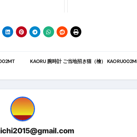
トリ超新春セール＆セット割完全攻略ガイド｜海外・国内旅行を
― 正しく知ることが、最大の感染対策になる ―
 飲むミスト（IN MIST）とは何か──「飲む」という行為を
来を彩る方法――「ただのイベント」を一生の思い出に変える
だけ」じゃない。日常の“重だるさ”を軽くする選択肢
002MT
KAORU 腕時計 ご当地招き猫（檜） KAORU002
イド｜スマホ対応・防寒・撥水・作業用（ニトリル/ビニール）
り・肌へのやさしさ・防水・充電方式まで失敗しない選び方
集音器との違い・タイプ別比較・価格の考え方・失敗しないチェ
ド：高級クリッパー・ニッパー・電動まで、硬い爪／巻き爪／
：ズワイ・タラバ・ポーション・カット済みの選び方と、年末年始
暮らしが生んだ“完成された保存食文化”
kichi2015@gmail.com