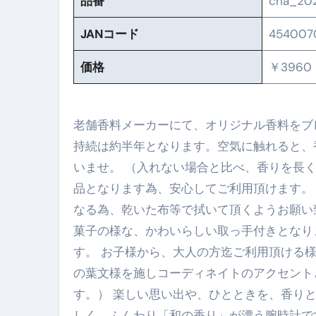
品番
cha_20
No.102 9割が勘違い 自己破産
JANコード
454007
アーモンドを毎日食べたらどうなる
価格
￥3960
【ひろゆき】借金1億円あります 
セラピストのための！美容、健
老舗香料メーカーにて、オリジナル香料をブ
弁護士解説【詐欺被害】警察に
持続は約半年となります。空気に触れると、
いませ。 （入れない場合と比べ、香りを長く楽し
5キロ痩せる簡単な方法
品となります為、安心してご利用頂けます。
ムームードメイン 2月のおすす
なる為、乾いた布等で拭いて頂くようお願い
FRONTIER スーパーセール
菓子の様な、かわいらしい取っ手付きとなり
す。 お子様から、大人の方迄ご利用頂ける
なくす不安と消える恐怖をゼロにする
の葉文様を施しコーディネイトのアクセント
使った分だけ支払う、いちばん賢いス
す。） 楽しい思い出や、ひとときを、香り
英語が「聞こえる・分かる・話せ
しく、ふんわり「和の香り」が漂う腕時計です