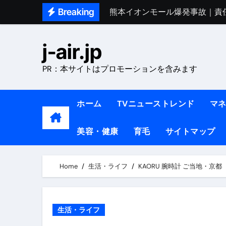
Skip
Breaking
熊本イオンモール爆発事故｜責
to
1ヶ月で7kg痩せる方法#ダイエッ
content
j-air.jp
1万回再生!!【更年期ダイエ
PR：本サイトはプロモーションを含みます
【医者が教える】本当に痩せる
中町綾が2週間で3.5kg痩せた方法 
ホーム
TVニューストレンド
マ
【医者が解説】食べたら痩せる食
美容・健康
育毛
サイトマップ
【医者が解説】このふくらはぎ
【ダイエット迷子必見】38歳
Home
生活・ライフ
KAORU 腕時計 ご当地・京都（
【美容】ダイエットに対する私
【1日ダイエットルーティン】運動
生活・ライフ
『葬送のフリーレン』の学び｜