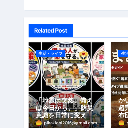
スイーツ完全ガイド ― 人生を
ョ
「地震は突然、備えは今日から
ン
Related Post
生活・ライフ
生
「地震は突然、備え
か
は今日から。」防災
超
意識を日常に変える
布
地震対策ステッカー
の
pikakichi2015@gmail.com