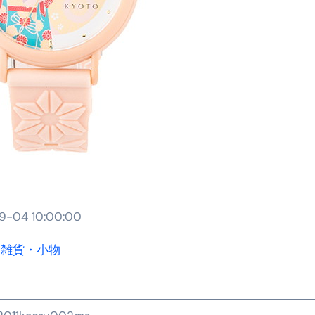
金前の売上をすぐに現金で受け取る方法
可能な資金調達法3選！#shorts
リスクが高い #shorts
量の「33000円」になる！
セルフバックの全貌！危険回避と安全な稼ぎ方を徹底解説
に695万円も投資してる営業39歳サラリーマン【2025年10月3
合ってありますか？#Shorts
い！初心者でも成果を出す電話の仕方はコレ！
-04 10:00:00
すすめの資金調達4選
雑貨・小物
なこと7選
4選#Shorts
エット