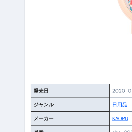
【PR】フリーランス必見！入
【2023年最新】金融ブラックでも
個人事業主は銀行から融資を受けると
【誰でも出来る】3万円が10％増
【即金】3時間で5万円稼ぐ
【超高騰】爆上がりしたビットコイン
Q：借りた借金を返さなくていい場
【必見】もう営業電話は怖くな
発売日
2020-09
フリーランス・個人事業主にお
ジャンル
日用品
自己破産中に絶対にしてはダメ
メーカー
KAORU
自己破産にまつわるよくある勘違い
体脂肪が落ちる朝食3選 #ダイ