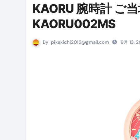
KAORU 腕時計 
リサイクル業者の無料回収・無
山梨県震度6弱と富士山噴火の関
KAORU002MS
青森県震度6とベネゼエラM7級
By
pikakichi2015@gmail.com
Cookie同意管理ツール「ST
9月 13, 
金融ブラックでも毎日「ビット
【輸入消費税】輸入に消費税は
この動画は国にすぐ消されます。
意外にありえる？日経平均400
アフィリエイト【稼げるキーワード
【必見】融資受けるなら”コレ”を確
弁護士が教える「投資詐欺」に引