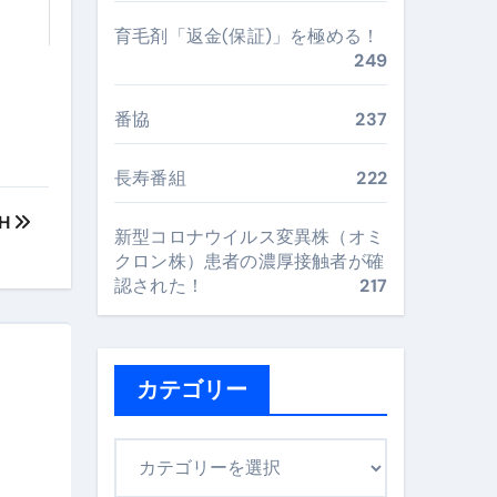
最安値で実現する究極の旅術
育毛剤「返金(保証)」を極める！
249
再定義する新しいサプリ体験
番協
237
完全ガイドブック
長寿番組
222
MH
新型コロナウイルス変異株（オミ
まで目的別に失敗しない
クロン株）患者の濃厚接触者が確
認された！
217
ックリスト（高齢者にも）
飛び散り対策の選び方
カテゴリー
に“満足度MAX”で食べるコツ
カ
テ