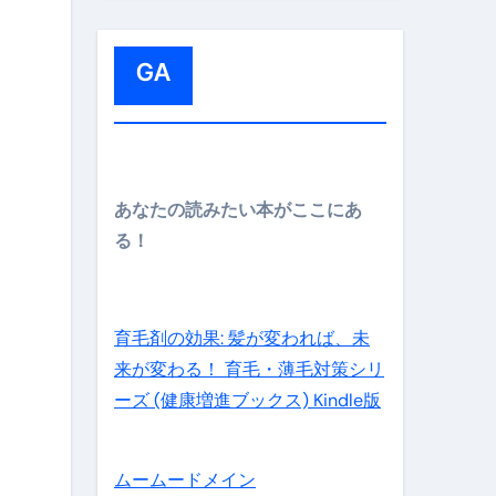
:
GA
メイン】
あなたの読みたい本がここにあ
る！
の先さらに貧しくなります。【 竹花貴騎 切り抜き 会社員 
育毛剤の効果: 髪が変われば、未
来が変わる！ 育毛・薄毛対策シリ
ーズ (健康増進ブックス) Kindle版
ムームードメイン