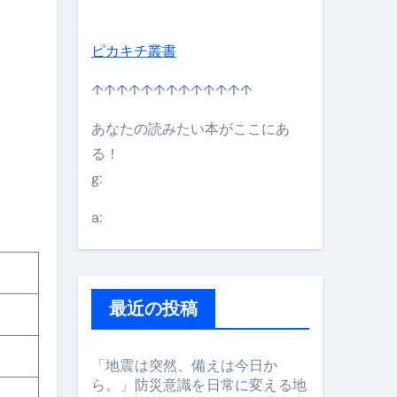
ピカキチ叢書
↑↑↑↑↑↑↑↑↑↑↑↑↑
あなたの読みたい本がここにあ
る！
g:
日】 #bitcoin #全財産 #暗号資産
a:
最近の投稿
「地震は突然、備えは今日か
ら。」防災意識を日常に変える地