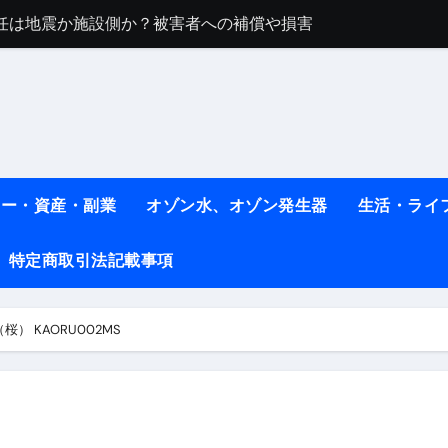
任は地震か施設側か？被害者への補償や損害賠償をわかりやす
ト #料理 #レシピ
ット】朝に食べるだけで痩せ体質になるタンパク質3選！
薬はコレ！ #医療ダイエット
#shots
ネー・資産・副業
オゾン水、オゾン発生器
生活・ライ
べ物7選 #ダイエット
特定商取引法記載事項
痩せ本当に効果ある？ #エクササイズ
人生最後のダイエット、食事はこれからやりました！【あすけん
桜） KAORU002MS
の考え方と実践方法を解説します【健康】
なしで2ヶ月で10kg減量した、私の痩せる9つの習慣 | レシピ
時間・記憶・名言・人生哲学から読み解く生き方