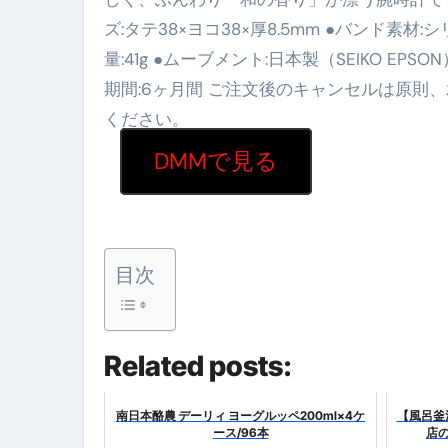
ズ:タテ38×ヨコ38×厚8.5mm ●バンド素材:シ
【海外ツアー完全ガイド】アジア
量:41g ●ムーブメント:日本製（SEIKO EP
新春スペシャルセール完全ガイド
期間:6ヶ月間 ご注文後のキャンセルは原則
【ムームードメイン】 【.sit
ください。
梅干しを毎日食べたらどうなるの？
DMMで見る
ブルーベリーを毎日食べたらどう
バナナを毎日食べたらどうなるの？
筋トレせずにプロテインを飲み続
目次
ドメイン取得からホームページ
かいまき（掻巻き）超完全ガイ
Related posts:
【最新版】掛け布団の選び方“
南日本酪農 デーリィ ヨーグルッペ200ml×4ケ
【風呂釜
【アシストステッパー】ハンド
ース/96本
店