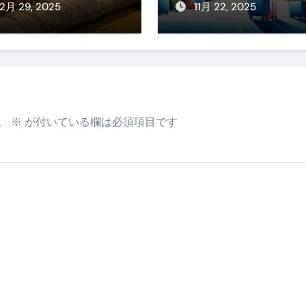
！素材別おすす
始・春休みを贅沢
12月 29, 2025
11月 22, 2025
・選び方・洗い
過ごす賢い予約ガ
・Q&Aまで
ド
。
※
が付いている欄は必須項目です