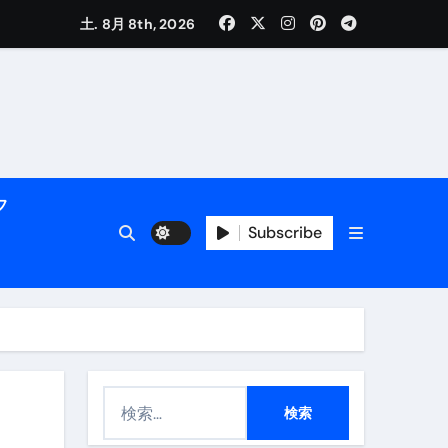
く解説
土. 8月 8th, 2026
フ
Subscribe
活用術】
付き | ダイエット中の食事
検
索