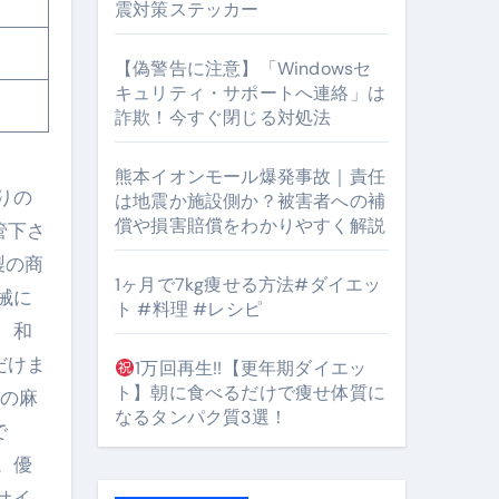
震対策ステッカー
【偽警告に注意】「Windowsセ
#筋トレ #美容 #健康 #雑学 #ナレーター #小林将大
キュリティ・サポートへ連絡」は
詐欺！今すぐ閉じる対処法
orts
熊本イオンモール爆発事故｜責任
りの
は地震か施設側か？被害者への補
償や損害賠償をわかりやすく解説
管下さ
製の商
1ヶ月で7kg痩せる方法#ダイエッ
械に
ト #料理 #レシピ
となるのが独自ドメイン
、和
Oを最安で手に入れる方法
だけま
1万回再生!!【更年期ダイエッ
ト】朝に食べるだけで痩せ体質に
ルの麻
マホ防衛システム」完全ガイド
なるタンパク質3選！
で
。優
ガイド
サイ