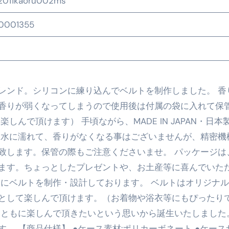
2011kaoru002ms
の真実
0001355
の？①【30秒でわかる効果まとめ】#アーモンド #ダイエット 
返済か、自己破産かひろゆきさんならどちらを選びますか？ #sh
康、ダイエットにとても重要な女性ホルモンと男性ホルモン
レンド。シリコンに練り込んでベルトを制作しました。 香
行っても返金されません
香りが弱くなってしまうので使用後は付属の袋に入れて保
んで頂けます） 手頃ながら、MADE IN JAPAN・日本
 水に濡れて、香りがなくなる事はございませんが、精密機
めドメイン特集- ビジネスの信用を築く――そのすべての起点
致します。保管の際もご注意くださいませ。 パッケージは
2026 完全攻略ガイド 今こそ買い時！ゲーミングPC・高性能BT
ます。ちょっとしたプレゼントや、お土産等に喜んでいた
様にベルトを制作・設計しております。 ベルトはオリジナ
時代へ Pebblebee × iMazing で完成する「究極のス
として楽しんで頂けます。（お着物や浴衣等にもぴったり
マホ代。 BB.exciteモバイル「Fitプラン」完全ガイド
とともに楽しんで頂きたいという思いから誕生いたしました
る」に変わる30日間 ― 科学的メソッドで英語脳を作る完全
。 【商品仕様】 ●ケース素材:ポリカーボネート ●ケース