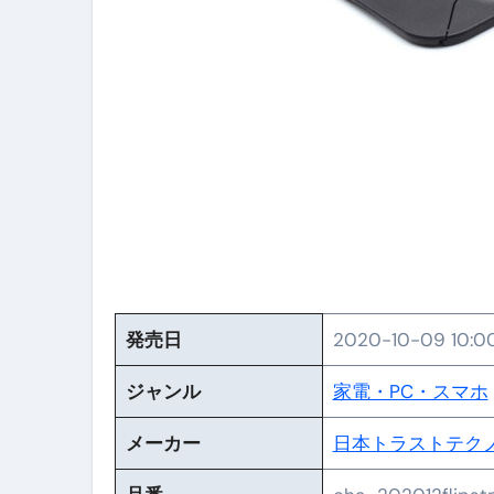
【PR】フリーランス必見！入
【2023年最新】金融ブラックでも
個人事業主は銀行から融資を受けると
【誰でも出来る】3万円が10％増
【即金】3時間で5万円稼ぐ
【超高騰】爆上がりしたビットコイン
Q：借りた借金を返さなくていい場
【必見】もう営業電話は怖くな
発売日
2020-10-09 10:0
フリーランス・個人事業主にお
ジャンル
家電・PC・スマホ
自己破産中に絶対にしてはダメ
メーカー
日本トラストテク
自己破産にまつわるよくある勘違い
体脂肪が落ちる朝食3選 #ダイ