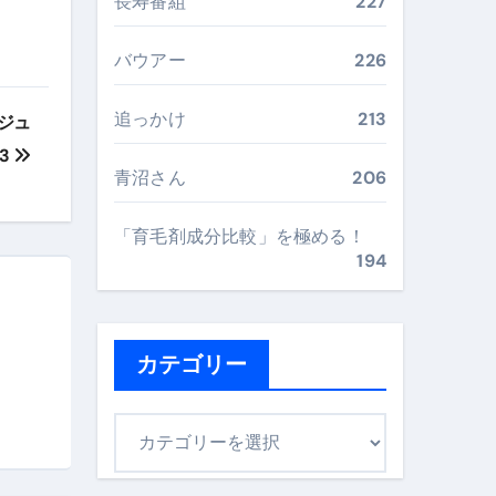
長寿番組
227
最安値で実現する究極の旅術
バウアー
226
再定義する新しいサプリ体験
追っかけ
213
ジュ
83
完全ガイドブック
青沼さん
206
「育毛剤成分比較」を極める！
まで目的別に失敗しない
194
ックリスト（高齢者にも）
カテゴリー
飛び散り対策の選び方
に“満足度MAX”で食べるコツ
カ
テ
ゴ