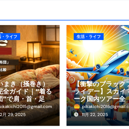
少しだけ甘くする、現代スイーツ文化のすべて ―
。」防災意識を日常に変える地震対策ステッカー
活・ライフ
生活・ライフ
いまき（掻巻き）
【衝撃のブラック
完全ガイド｜“着る
ライデー】スカイ
団”で肩・首・足元
ーク国内ツアー全
冷えを根こそぎ防
線が大特価！年末
pikakichi2015@gmail.com
pikakichi2015@gmail.
！素材別おすす
始・春休みを贅沢
12月 29, 2025
11月 22, 2025
・選び方・洗い
過ごす賢い予約ガ
・Q&Aまで
ド