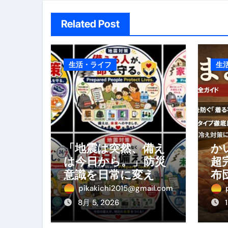
スイーツ完全ガイド ― 人生を
Related Post
「地震は突然、備えは今日から
生活・ライフ
生
「地震は突然、備え
か
は今日から。」防災
超
意識を日常に変える
布
地震対策ステッカー
の
pikakichi2015@gmail.com
ぐ
8月 5, 2026
め
方