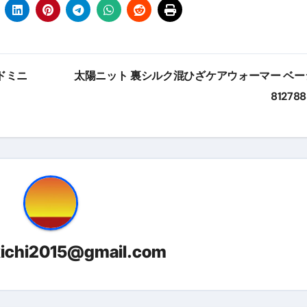
トリ超新春セール＆セット割完全攻略ガイド｜海外・国内旅行を
― 正しく知ることが、最大の感染対策になる ―
 飲むミスト（IN MIST）とは何か──「飲む」という行為を
ドミニ
太陽ニット 裏シルク混ひざケアウォーマー ベー
81278
来を彩る方法――「ただのイベント」を一生の思い出に変える
だけ」じゃない。日常の“重だるさ”を軽くする選択肢
イド｜スマホ対応・防寒・撥水・作業用（ニトリル/ビニール）
り・肌へのやさしさ・防水・充電方式まで失敗しない選び方
集音器との違い・タイプ別比較・価格の考え方・失敗しないチェ
ド：高級クリッパー・ニッパー・電動まで、硬い爪／巻き爪／
kichi2015@gmail.com
：ズワイ・タラバ・ポーション・カット済みの選び方と、年末年始
暮らしが生んだ“完成された保存食文化”