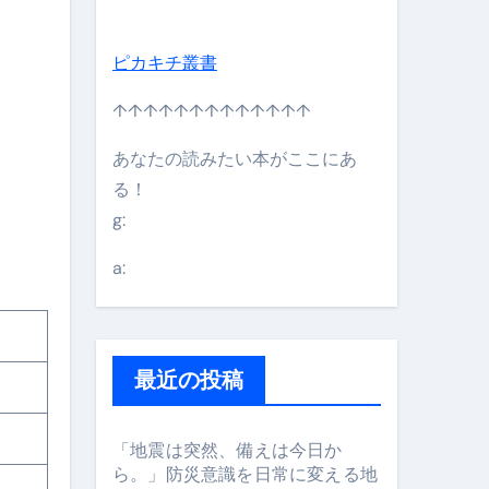
ピカキチ叢書
↑↑↑↑↑↑↑↑↑↑↑↑↑
あなたの読みたい本がここにあ
る！
g:
日】 #bitcoin #全財産 #暗号資産
a:
最近の投稿
「地震は突然、備えは今日か
ら。」防災意識を日常に変える地