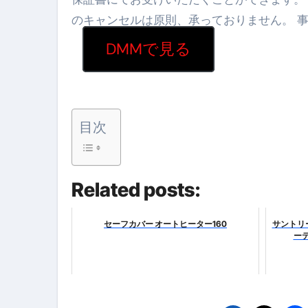
のキャンセルは原則、承っておりません。 
【海外ツアー完全ガイド】アジア
DMMで見る
新春スペシャルセール完全ガイド
【ムームードメイン】 【.sit
梅干しを毎日食べたらどうなるの？
目次
ブルーベリーを毎日食べたらどう
バナナを毎日食べたらどうなるの？
Related posts:
筋トレせずにプロテインを飲み続
ドメイン取得からホームページ
セーフカバー オートヒーター160
サントリ
ーテ
かいまき（掻巻き）超完全ガイ
【最新版】掛け布団の選び方“
【アシストステッパー】ハンド