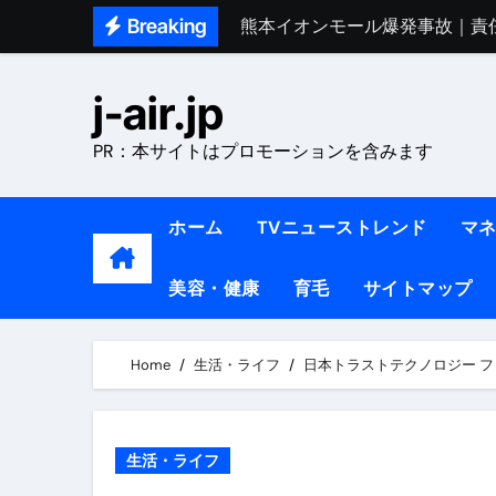
Skip
Breaking
熊本イオンモール爆発事故｜責
to
1ヶ月で7kg痩せる方法#ダイエッ
content
j-air.jp
1万回再生!!【更年期ダイエ
PR：本サイトはプロモーションを含みます
【医者が教える】本当に痩せる
中町綾が2週間で3.5kg痩せた方法 
ホーム
TVニューストレンド
マ
【医者が解説】食べたら痩せる食
美容・健康
育毛
サイトマップ
【医者が解説】このふくらはぎ
【ダイエット迷子必見】38歳
Home
生活・ライフ
日本トラストテクノロジー フリッ
【美容】ダイエットに対する私
【1日ダイエットルーティン】運動
生活・ライフ
『葬送のフリーレン』の学び｜