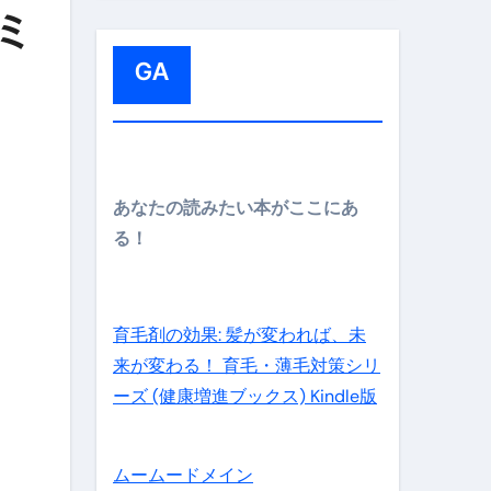
:
ミ
GA
メイン】
あなたの読みたい本がここにあ
る！
の先さらに貧しくなります。【 竹花貴騎 切り抜き 会社員 
育毛剤の効果: 髪が変われば、未
来が変わる！ 育毛・薄毛対策シリ
ーズ (健康増進ブックス) Kindle版
ムームードメイン