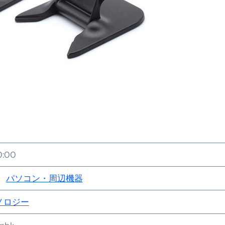
金前の売上をすぐに現金で受け取る方法
可能な資金調達法3選！#shorts
リスクが高い #shorts
量の「33000円」になる！
セルフバックの全貌！危険回避と安全な稼ぎ方を徹底解説
に695万円も投資してる営業39歳サラリーマン【2025年10月3
合ってありますか？#Shorts
い！初心者でも成果を出す電話の仕方はコレ！
0:00
すすめの資金調達4選
パソコン・周辺機器
なこと7選
ノロジー
4選#Shorts
エット