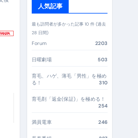
人気記事
ぶ”実践大全
Peach／FDA／ソラシドエアを目的別に選ぶコツと、失敗し
最も訪問者が多かった記事 10 件 (過去
28 日間)
る。いま選ばれている新定番ドメイン
Forum
2203
 #美容 #健康 #雑学 #ナレーター #小林将大
#美容 #健康 #雑学 #ナレーター #小林将大
日曜劇場
503
 #美容 #健康 #雑学 #ナレーター #小林将大
育毛、ハゲ、薄毛「男性」を極め
る！
310
育毛剤「返金(保証)」を極める！
254
おすすめ・選び方・洗い方・Q&Aまで
あなたの寝室に最適解を出す快眠ガイド
満員電車
246
“足腰と体幹”を育てる選び方＆続け方ガイド