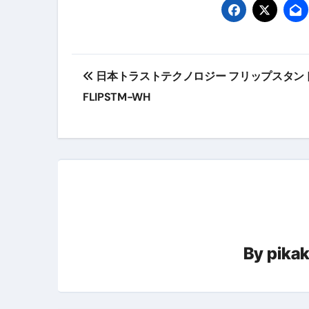
【2026年最新保存版】エア
コロナウイルス完全解説ガイド 
投
「3秒で整う、新しい栄養補給」
日本トラストテクノロジー フリップスタン
稿
FLIPSTM-WH
クリスマスの魔法で、心と未
ナ
磁気ネックレスは「首に着ける
ビ
【最新】手袋の選び方 完全ガ
ゲ
電気カミソリ完全ガイド｜深剃
ー
補聴器の選び方 完全ガイド｜
シ
失敗しない「爪切り」完全ガイ
By
pika
ョ
失敗しない「カニ」完全ガイド
ン
松前漬とは何か──北海道の海と