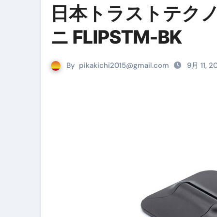
日本トラストテクノ
リサイクル業者の無料回収・無
山梨県震度6弱と富士山噴火の関
ニ FLIPSTM-BK
青森県震度6とベネゼエラM7級
By
pikakichi2015@gmail.com
Cookie同意管理ツール「ST
9月 11, 2
金融ブラックでも毎日「ビット
【輸入消費税】輸入に消費税は
この動画は国にすぐ消されます。
意外にありえる？日経平均400
アフィリエイト【稼げるキーワード
【必見】融資受けるなら”コレ”を確
弁護士が教える「投資詐欺」に引