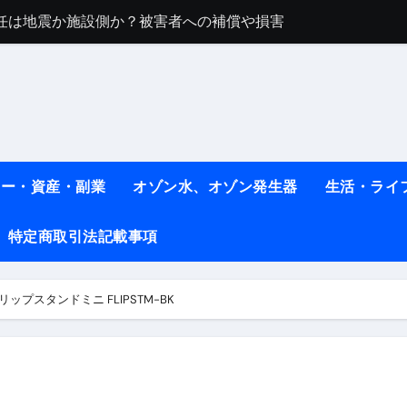
任は地震か施設側か？被害者への補償や損害賠償をわかりやす
ト #料理 #レシピ
ット】朝に食べるだけで痩せ体質になるタンパク質3選！
薬はコレ！ #医療ダイエット
#shots
ネー・資産・副業
オゾン水、オゾン発生器
生活・ライ
べ物7選 #ダイエット
特定商取引法記載事項
痩せ本当に効果ある？ #エクササイズ
人生最後のダイエット、食事はこれからやりました！【あすけん
プスタンドミニ FLIPSTM-BK
の考え方と実践方法を解説します【健康】
なしで2ヶ月で10kg減量した、私の痩せる9つの習慣 | レシピ
時間・記憶・名言・人生哲学から読み解く生き方