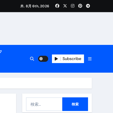
く解説
木. 8月 6th, 2026
フ
Subscribe
活用術】
付き | ダイエット中の食事
検
索