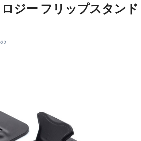
ロジー フリップスタンド
料査定は危険？情報収集との関係と見分け方を解説
係｜最新観測データと前兆現象を徹底解説【2026】
地震の関連性は？
RIGHT」取り扱い開始＆リリース記念キャンペーン【ムームード
022
コイン」がもらえる超お得アプリ
かかるのか？勘定科目・仕訳・申告書記載方法
これが日本が残念な国になった理由です。国民は●●をしないとこ
00円を妄想シナリオ検証してみた！ズボラ株投資
】一覧※YouTubeブログSNS共通
実に取り組むべき！ #shorts
っかからないための方法 #投資詐欺 #詐欺 #弁護士 #法律