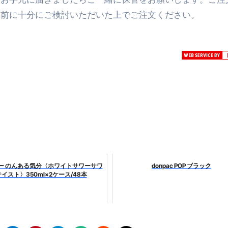
事前に十分にご検討いただいた上でご注文ください。
最安1万円台＆ハワイ朝食付き割引まで網羅 ― “失敗せずに選
：国内航空券＋ホテルが“セット割”で最安級！ スカイマーク／
e】今注目のドメインをご紹介
何をするサイトか”が一目で伝わ
①【30秒でわかる効果まとめ】#梅干し #ダイエット #筋トレ
なるの？②【30秒でわかる効果まとめ】#ダイエット #筋トレ 
①【30秒でわかる効果まとめ】#バナナ #ダイエット #筋トレ
けたらどうなるのか？ #ダイエット #プロテイン #痩せる
完成まで。ムームードメインなら“全部まとめて”安心スタート
ー のんある気分〈ホワイトサワーサワ
donpac POP ブラック
イスト〉350ml×2ケース/48本
ド｜“着る布団”で肩・首・足元の冷えを根こそぎ防ぐ！素材別
完全攻略”｜シンサレート・羽毛・人工羽毛・調温・吸湿発熱…
ル付き・筋力アシスト・ツイスト・天然木まで徹底分類！室内で