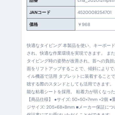
品番
cha_202012flips
No.102 9割が勘違い 自己破産
JANコード
4520008254701
アーモンドを毎日食べたらどうなる
価格
￥968
【ひろゆき】借金1億円あります 
セラピストのための！美容、健
快適なタイピング 本製品を使い、キーボー
弁護士解説【詐欺被害】警察に
され、快適な作業環境を実現できます。 ま
タイピング時の姿勢が改善され、首への負担が
5キロ痩せる簡単な方法
面をリフトアップすることで、傾斜によりで
ムームードメイン 2月のおすす
イル機器で活用 タブレットに装着すること
FRONTIER スーパーセール
聴する際のスタンドとしても活用できます。
能な粘着シートを採用。 粘着力が弱くなっ
なくす不安と消える恐怖をゼロにする
【商品仕様】 ●サイズ: 50×50×7mm ×2個 ●
使った分だけ支払う、いちばん賢いス
ジサイズ: 205×68×8mm ■メーカー保
英語が「聞こえる・分かる・話せ
保証書にてお受けいただくことができます。