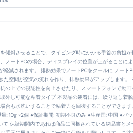
tmbk
の真実
の？①【30秒でわかる効果まとめ】#アーモンド #ダイエット 
返済か、自己破産かひろゆきさんならどちらを選びますか？ #sh
康、ダイエットにとても重要な女性ホルモンと男性ホルモン
ドを傾斜させることで、タイピング時にかかる手首の負担が
行っても返金されません
た、ノートPCの場合、ディスプレイの位置が上がることに
軽減されます。 排熱効果でノートPCをクールに ノートP
きた空間が空気の流れを作り、排熱効果がアップします。 
めドメイン特集- ビジネスの信用を築く――そのすべての起点
で机の上での視認性を向上させたり、スマートフォンで動画
2026 完全攻略ガイド 今こそ買い時！ゲーミングPC・高性能BT
 取外し可能な粘着タイプ 本製品の装着には、繰り返し着
た場合も水洗いすることで粘着力を回復することができます
時代へ Pebblebee × iMazing で完成する「究極のス
重量: 10g ×2個 ●保証期間: 初期不良のみ ●生産国: 中国 ●パ
マホ代。 BB.exciteモバイル「Fitプラン」完全ガイド
証について 保証期間内であれば商品に同梱されている納品書とメ
る」に変わる30日間 ― 科学的メソッドで英語脳を作る完全
 お手元に届きましたらご一緒に保管をお願いします。ご注