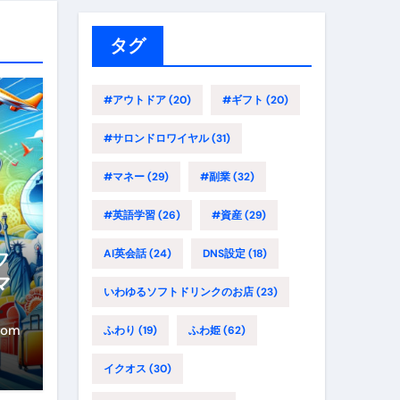
リ
ー
タグ
#アウトドア
(20)
#ギフト
(20)
#サロンドロワイヤル
(31)
#マネー
(29)
#副業
(32)
#英語学習
(26)
#資産
(29)
AI英会話
(24)
DNS設定
(18)
フ
マ
いわゆるソフトドリンクのお店
(23)
路
年
com
ふわり
(19)
ふわ姫
(62)
に
イクオス
(30)
イ