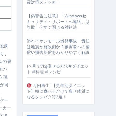
震対策ステッカー
【偽警告に注意】「Windowsセ
#筋トレ #美容 #健康 #雑学 #ナレーター #小林将大
キュリティ・サポートへ連絡」は
詐欺！今すぐ閉じる対処法
orts
熊本イオンモール爆発事故｜責任
軽減
は地震か施設側か？被害者への補
償や損害賠償をわかりやすく解説
より、
Cの裏
1ヶ月で7kg痩せる方法#ダイエッ
モバ
ト #料理 #レシピ
となるのが独自ドメイン
を視
Oを最安で手に入れる方法
脱が可
1万回再生!!【更年期ダイエッ
ト】朝に食べるだけで痩せ体質に
。
マホ防衛システム」完全ガイド
なるタンパク質3選！
ッケー
ーカー
ガイド
文後