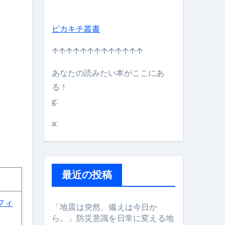
ピカキチ叢書
↑↑↑↑↑↑↑↑↑↑↑↑↑
あなたの読みたい本がここにあ
る！
g:
日】 #bitcoin #全財産 #暗号資産
a:
最近の投稿
フィ
「地震は突然、備えは今日か
ら。」防災意識を日常に変える地