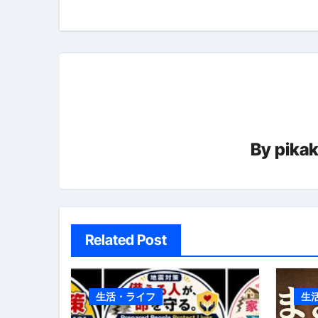
ビ
ゲ
ー
シ
ョ
By
pika
ン
Related Post
生活・ライフ
生