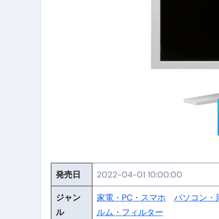
【PR】フリーランス必見！入
【2023年最新】金融ブラックでも
個人事業主は銀行から融資を受けると
【誰でも出来る】3万円が10％増
【即金】3時間で5万円稼ぐ
【超高騰】爆上がりしたビットコイン
Q：借りた借金を返さなくていい場
【必見】もう営業電話は怖くな
フリーランス・個人事業主にお
発売日
2022-04-01 10:00:00
自己破産中に絶対にしてはダメ
ジャン
家電・PC・スマホ
パソコン・
自己破産にまつわるよくある勘違い
ル
ルム・フィルター
体脂肪が落ちる朝食3選 #ダイ