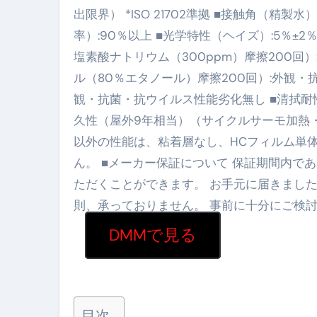
出限界） *ISO 21702準拠 ■接触角（精製水）:
【2026年最新保存版】エア
率）:90％以上 ■光学特性（ヘイズ）:5％±2
コロナウイルス完全解説ガイド 
塩素酸ナトリウム（300ppm）摩擦200回
「3秒で整う、新しい栄養補給」
ル（80％エタノール）摩擦200回）:外観・
観・抗菌・抗ウイルス性能劣化無し ■清拭耐性
クリスマスの魔法で、心と未
久性（屋外9年相当）（サイクルサーモ加熱・
磁気ネックレスは「首に着ける
以外の性能は、粘着層なし、HCフィルム単
【最新】手袋の選び方 完全ガ
ん。 ■メーカー保証について 保証期間内
ただくことができます。 お手元に届きまし
電気カミソリ完全ガイド｜深剃
則、承っておりません。 事前に十分にご検
補聴器の選び方 完全ガイド｜
DMMで見る
失敗しない「爪切り」完全ガイ
失敗しない「カニ」完全ガイド
松前漬とは何か──北海道の海と
目次