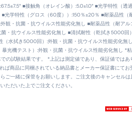
67.5±7.5° ■接触角（オレイン酸）:5.0±1.0° ■光学特性（透
トリ超新春セール＆セット割完全攻略ガイド｜海外・国内旅行を
％ ■光学特性（グロス（60度））:150％±20％ ■耐薬品性（
― 正しく知ることが、最大の感染対策になる ―
）:外観・抗菌・抗ウイルス性能劣化無し ■耐薬品性（耐アル
 飲むミスト（IN MIST）とは何か──「飲む」という行為を
抗菌・抗ウイルス性能劣化無し ■清拭耐性（乾拭き5000回）
（水拭き5000回）:外観・抗菌・抗ウイルス性能劣化無し
来を彩る方法――「ただのイベント」を一生の思い出に変える
暴光機テスト）:外観・抗菌・抗ウイルス性能劣化無し *
だけ」じゃない。日常の“重だるさ”を軽くする選択肢
体での試験結果です。 *上記は測定値であり、保証値ではあ
イド｜スマホ対応・防寒・撥水・作業用（ニトリル/ビニール）
であれば商品に同梱されている納品書とメーカー保証書にてお
たらご一緒に保管をお願いします。ご注文後のキャンセルは
り・肌へのやさしさ・防水・充電方式まで失敗しない選び方
討いただいた上でご注文ください。
集音器との違い・タイプ別比較・価格の考え方・失敗しないチェ
ド：高級クリッパー・ニッパー・電動まで、硬い爪／巻き爪／
：ズワイ・タラバ・ポーション・カット済みの選び方と、年末年始
暮らしが生んだ“完成された保存食文化”