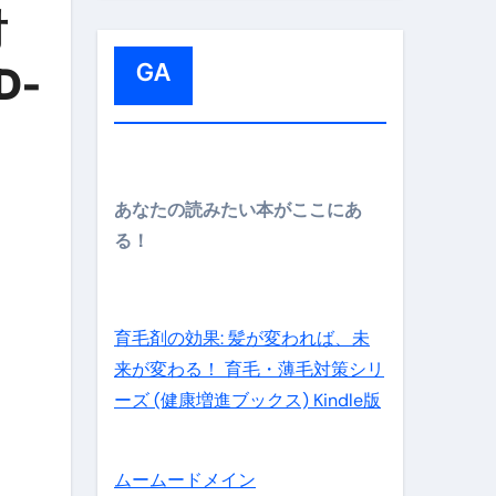
:
対
GA
D-
メイン】
あなたの読みたい本がここにあ
る！
の先さらに貧しくなります。【 竹花貴騎 切り抜き 会社員 
育毛剤の効果: 髪が変われば、未
来が変わる！ 育毛・薄毛対策シリ
ーズ (健康増進ブックス) Kindle版
ムームードメイン