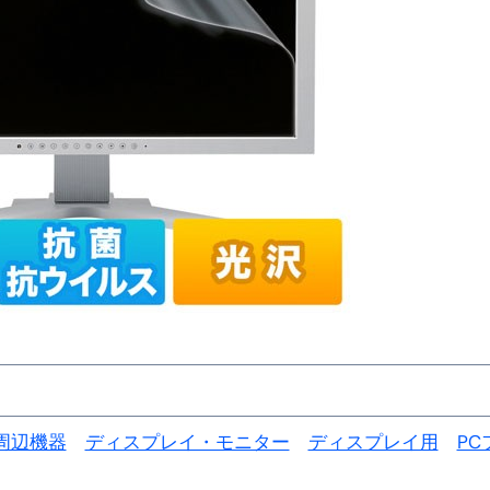
金前の売上をすぐに現金で受け取る方法
可能な資金調達法3選！#shorts
リスクが高い #shorts
量の「33000円」になる！
セルフバックの全貌！危険回避と安全な稼ぎ方を徹底解説
に695万円も投資してる営業39歳サラリーマン【2025年10月3
合ってありますか？#Shorts
い！初心者でも成果を出す電話の仕方はコレ！
すすめの資金調達4選
なこと7選
周辺機器
ディスプレイ・モニター
ディスプレイ用
PC
4選#Shorts
エット