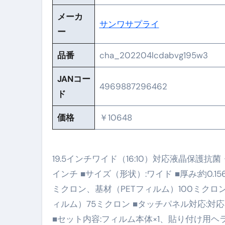
メーカ
No.102 9割が勘違い 自己破産
サンワサプライ
ー
アーモンドを毎日食べたらどうなる
品番
cha_202204lcdabvg195w3
【ひろゆき】借金1億円あります 
JANコー
セラピストのための！美容、健
4969887296462
ド
弁護士解説【詐欺被害】警察に
価格
￥10648
5キロ痩せる簡単な方法
ムームードメイン 2月のおすす
19.5インチワイド（16:10）対応液晶保護抗
FRONTIER スーパーセール
インチ ■サイズ（形状）:ワイド ■厚み:約0
なくす不安と消える恐怖をゼロにする
ミクロン、基材（PETフィルム）100ミクロ
使った分だけ支払う、いちばん賢いス
ィルム）75ミクロン ■タッチパネル対応:対応 
■セット内容:フィルム本体×1、貼り付け用ヘラ×1
英語が「聞こえる・分かる・話せ