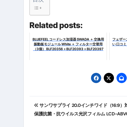
スイーツ完全ガイド ― 人生を
「地震は突然、備えは今日から
Related posts:
BLUEFEEL コードレス加湿器 SWADA ＋ 交換用
フェザース
振動板モジュール White ＋ フィルター交替用
い 口コ
（3個） BLF20356＋BLF20393＋BLF20397
投
サンワサプライ 20.0インチワイド（16:9
稿
保護抗菌・抗ウイルス光沢フィルム LCD-ABV
ナ