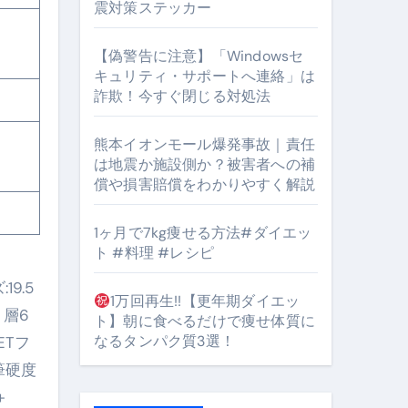
震対策ステッカー
【偽警告に注意】「Windowsセ
#筋トレ #美容 #健康 #雑学 #ナレーター #小林将大
キュリティ・サポートへ連絡」は
詐欺！今すぐ閉じる対処法
orts
熊本イオンモール爆発事故｜責任
は地震か施設側か？被害者への補
償や損害賠償をわかりやすく解説
1ヶ月で7kg痩せる方法#ダイエッ
ト #料理 #レシピ
となるのが独自ドメイン
9.5
Oを最安で手に入れる方法
1万回再生!!【更年期ダイエッ
ト層6
ト】朝に食べるだけで痩せ体質に
マホ防衛システム」完全ガイド
なるタンパク質3選！
ETフ
筆硬度
＋
ガイド