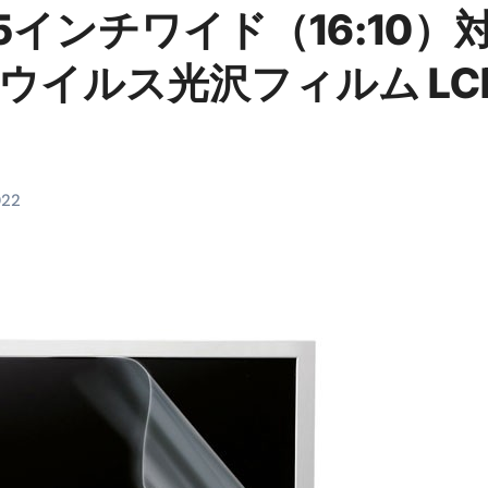
5インチワイド（16:10）
料査定は危険？情報収集との関係と見分け方を解説
係｜最新観測データと前兆現象を徹底解説【2026】
ウイルス光沢フィルム LC
地震の関連性は？
RIGHT」取り扱い開始＆リリース記念キャンペーン【ムームード
コイン」がもらえる超お得アプリ
022
かかるのか？勘定科目・仕訳・申告書記載方法
これが日本が残念な国になった理由です。国民は●●をしないとこ
00円を妄想シナリオ検証してみた！ズボラ株投資
】一覧※YouTubeブログSNS共通
実に取り組むべき！ #shorts
っかからないための方法 #投資詐欺 #詐欺 #弁護士 #法律