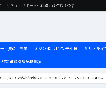
任は地震か施設側か？被害者への補償や損害賠償をわかりやす
ト #料理 #レシピ
ット】朝に食べるだけで痩せ体質になるタンパク質3選！
薬はコレ！ #医療ダイエット
#shots
ネー・資産・副業
オゾン水、オゾン発生器
生活・ライ
べ物7選 #ダイエット
特定商取引法記載事項
痩せ本当に効果ある？ #エクササイズ
人生最後のダイエット、食事はこれからやりました！【あすけん
イド（16:10）対応液晶保護抗菌・抗ウイルス光沢フィルム LCD-ABVG195W3
の考え方と実践方法を解説します【健康】
なしで2ヶ月で10kg減量した、私の痩せる9つの習慣 | レシピ
時間・記憶・名言・人生哲学から読み解く生き方