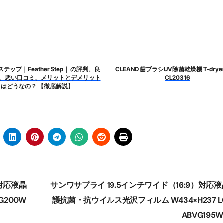
少しだけ甘くする、現代スイーツ文化のすべて ―
。」防災意識を日常に変える地震対策ステッカー
テップ｜Feather Step｜ の評判、良
CLEAND 歯ブラシUV除菌乾燥機 T-dryer
ミ、悪い口コミ、メリットとデメリット
CL20316
はどうなの？ 【徹底解説】
）対応液晶
サンワサプライ 19.5インチワイド（16:9）対応
G200W
護抗菌・抗ウイルス光沢フィルム W434×H237 L
ABVG195