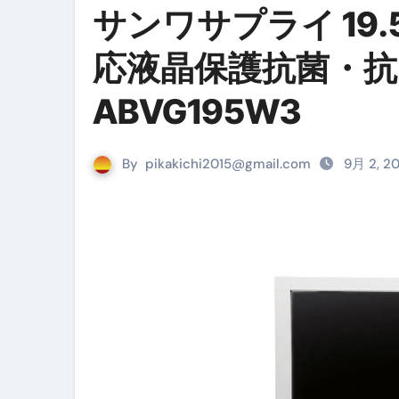
サンワサプライ 19.
リサイクル業者の無料回収・無
山梨県震度6弱と富士山噴火の関
応液晶保護抗菌・抗
青森県震度6とベネゼエラM7級
ABVG195W3
Cookie同意管理ツール「ST
金融ブラックでも毎日「ビット
By
pikakichi2015@gmail.com
9月 2, 2
【輸入消費税】輸入に消費税は
この動画は国にすぐ消されます。
意外にありえる？日経平均400
アフィリエイト【稼げるキーワード
【必見】融資受けるなら”コレ”を確
弁護士が教える「投資詐欺」に引