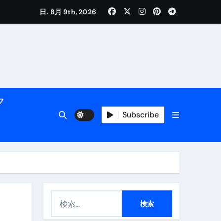
く解説
日. 8月 9th, 2026
フ
Subscribe
活用術】
付き | ダイエット中の食事
検
索