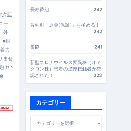
過
最安値で実現する究極の旅術
長寿番組
242
耐次亜
コー
育毛剤「返金(保証)」を極める！
再定義する新しいサプリ体験
242
:外
 ■耐
完全ガイドブック
番協
241
粘着力
りませ
新型コロナウイルス変異株（オミ
まで目的別に失敗しない
受けい
クロン株）患者の濃厚接触者が確
認された！
223
原
ックリスト（高齢者にも）
飛び散り対策の選び方
カテゴリー
に“満足度MAX”で食べるコツ
カ
テ