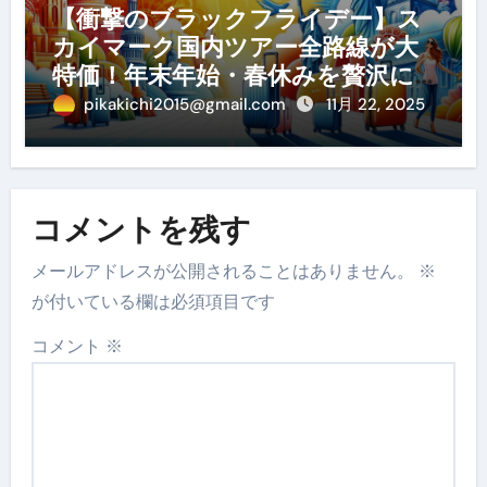
【衝撃のブラックフライデー】ス
カイマーク国内ツアー全路線が大
特価！年末年始・春休みを贅沢に
過ごす賢い予約ガイド
pikakichi2015@gmail.com
11月 22, 2025
コメントを残す
メールアドレスが公開されることはありません。
※
が付いている欄は必須項目です
コメント
※