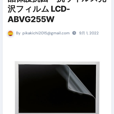
沢フィルム LCD-
ABVG255W
By
pikakichi2015@gmail.com
9月 1, 2022