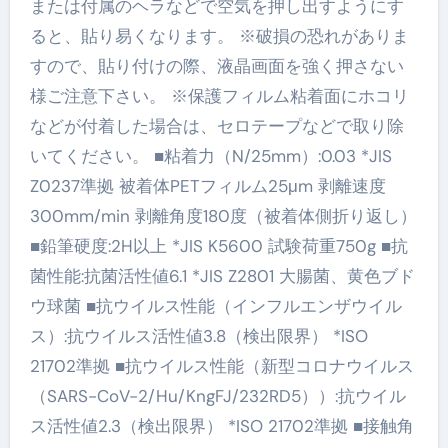
または付属のヘラなどで空気を押し出すようにす
ると、貼り易くなります。 ※破損の恐れがありま
すので、貼り付けの際、液晶画面を強く押さない
様ご注意下さい。 ※保護フィルム粘着面にホコリ
などが付着した場合は、セロテープなどで取り除
いてください。 ■粘着力（N/25mm）:0.03 *JIS
Z0237準拠 被着体PETフィルム25μm 剥離速度
300mm/min 剥離角度180度（被着体側折り返し）
■鉛筆硬度:2H以上 *JIS K5600 試験荷重750g ■抗
菌性能:抗菌活性値6.1 *JIS Z2801 大腸菌、黄色ブド
ウ球菌 ■抗ウイルス性能（インフルエンザウイル
ス）:抗ウイルス活性値3.8（検出限界） *ISO
21702準拠 ■抗ウイルス性能（新型コロナウイルス
（SARS-CoV-2/Hu/KngFJ/232RD5））:抗ウイル
ス活性値2.3（検出限界） *ISO 21702準拠 ■接触角