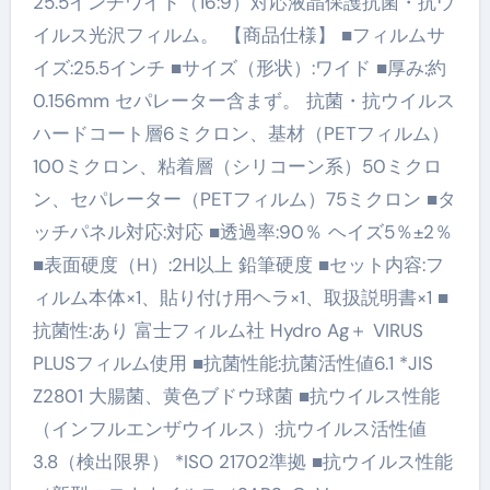
25.5インチワイド（16:9）対応液晶保護抗菌・抗ウ
イルス光沢フィルム。 【商品仕様】 ■フィルムサ
イズ:25.5インチ ■サイズ（形状）:ワイド ■厚み:約
0.156mm セパレーター含まず。 抗菌・抗ウイルス
ハードコート層6ミクロン、基材（PETフィルム）
100ミクロン、粘着層（シリコーン系）50ミクロ
ン、セパレーター（PETフィルム）75ミクロン ■タ
ッチパネル対応:対応 ■透過率:90％ ヘイズ5％±2％
■表面硬度（H）:2H以上 鉛筆硬度 ■セット内容:フ
ィルム本体×1、貼り付け用ヘラ×1、取扱説明書×1 ■
抗菌性:あり 富士フィルム社 Hydro Ag＋ VIRUS
PLUSフィルム使用 ■抗菌性能:抗菌活性値6.1 *JIS
Z2801 大腸菌、黄色ブドウ球菌 ■抗ウイルス性能
（インフルエンザウイルス）:抗ウイルス活性値
3.8（検出限界） *ISO 21702準拠 ■抗ウイルス性能