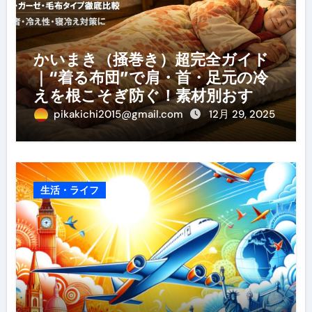
かいまき（掻巻き）超完全ガイド
｜“着る布団”で肩・首・足元の冷
えを根こそぎ防ぐ！素材別おすす
め・選び方・洗い方・Q&Aまで
pikakichi2015@gmail.com
12月 29, 2025
生活・ライフ