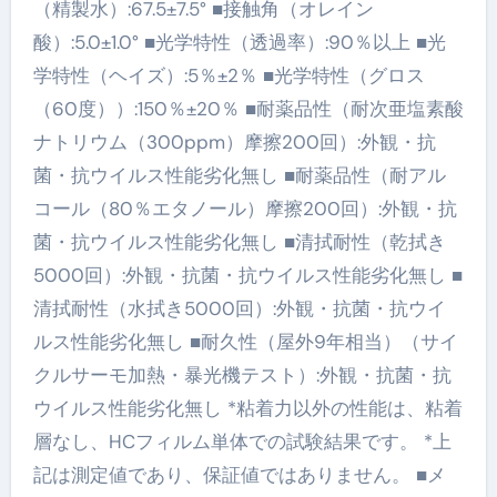
（精製水）:67.5±7.5° ■接触角（オレイン
酸）:5.0±1.0° ■光学特性（透過率）:90％以上 ■光
学特性（ヘイズ）:5％±2％ ■光学特性（グロス
（60度））:150％±20％ ■耐薬品性（耐次亜塩素酸
ナトリウム（300ppm）摩擦200回）:外観・抗
菌・抗ウイルス性能劣化無し ■耐薬品性（耐アル
コール（80％エタノール）摩擦200回）:外観・抗
菌・抗ウイルス性能劣化無し ■清拭耐性（乾拭き
5000回）:外観・抗菌・抗ウイルス性能劣化無し ■
清拭耐性（水拭き5000回）:外観・抗菌・抗ウイ
ルス性能劣化無し ■耐久性（屋外9年相当）（サイ
クルサーモ加熱・暴光機テスト）:外観・抗菌・抗
ウイルス性能劣化無し *粘着力以外の性能は、粘着
層なし、HCフィルム単体での試験結果です。 *上
記は測定値であり、保証値ではありません。 ■メ