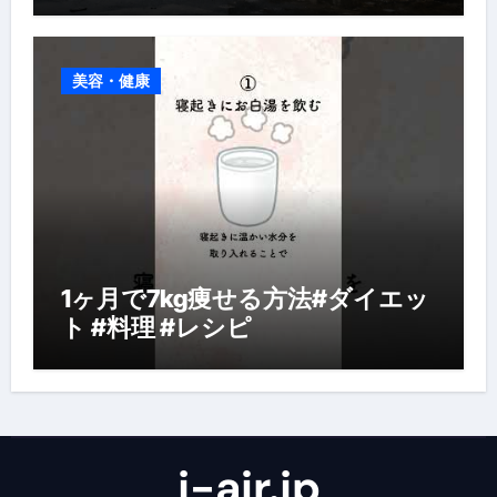
美容・健康
1ヶ月で7kg痩せる方法#ダイエッ
ト #料理 #レシピ
j-air.jp