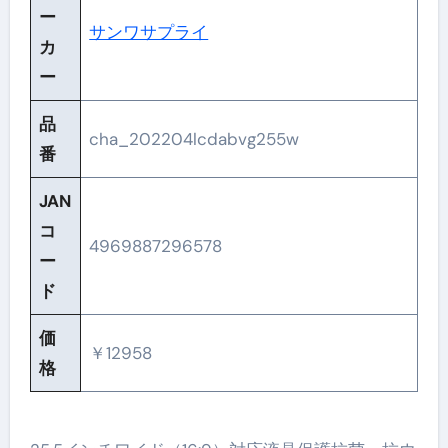
ー
サンワサプライ
カ
ー
品
cha_202204lcdabvg255w
番
JAN
コ
4969887296578
ー
ド
価
￥12958
格