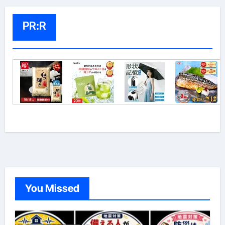
PR:R
You Missed