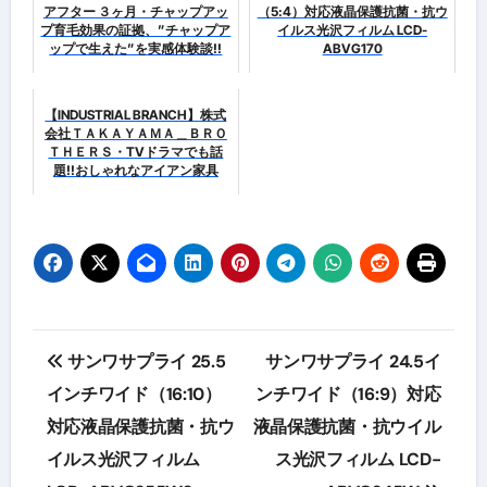
アフター ３ヶ月・チャップアッ
（5:4）対応液晶保護抗菌・抗ウ
プ育毛効果の証拠、”チャップア
イルス光沢フィルム LCD-
ップで生えた”を実感体験談!!
ABVG170
【INDUSTRIAL BRANCH】株式
会社ＴＡＫＡＹＡＭＡ＿ＢＲＯ
ＴＨＥＲＳ・TVドラマでも話
題!!おしゃれなアイアン家具
投
サンワサプライ 25.5
サンワサプライ 24.5イ
稿
インチワイド（16:10）
ンチワイド（16:9）対応
対応液晶保護抗菌・抗ウ
液晶保護抗菌・抗ウイル
ナ
イルス光沢フィルム
ス光沢フィルム LCD-
ビ