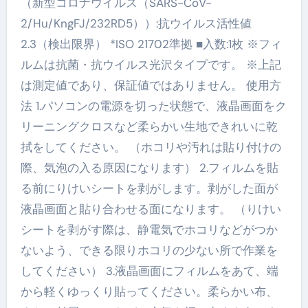
（新型コロナウイルス（SARS-CoV-
2/Hu/KngFJ/232RD5））:抗ウイルス活性値
2.3（検出限界） *ISO 21702準拠 ■入数:1枚 ※フィ
ルムは抗菌・抗ウイルス光沢タイプです。 ※上記
は測定値であり、保証値ではありません。 使用方
法 1.パソコンの電源を切った状態で、液晶画面をク
リーニングクロスなど柔らかい生地できれいに乾
拭をしてください。 （ホコリや汚れは貼り付けの
際、気泡の入る原因になります） 2.フィルムを貼
る前にりけいシートを剥がします。剥がした面が
液晶画面と貼り合わせる面になります。 （りけい
シートを剥がす際は、静電気でホコリなどがつか
ないよう、できる限りホコリの少ない所で作業を
してください） 3.液晶画面にフィルムをあて、端
から軽くゆっくり貼ってください。柔らかい布、