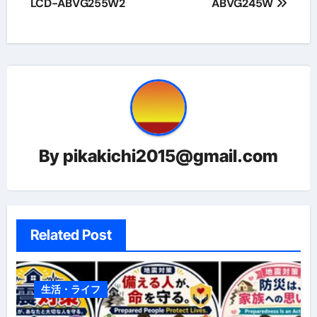
LCD-ABVG255W2
ABVG245W
ゲ
ー
シ
ョ
ン
By
pikakichi2015@gmail.com
Related Post
生活・ライフ