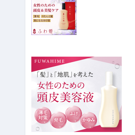
【PR】フリーランス必見！入
【2023年最新】金融ブラックでも
個人事業主は銀行から融資を受けると
【誰でも出来る】3万円が10％増
【即金】3時間で5万円稼ぐ
【超高騰】爆上がりしたビットコイン
Q：借りた借金を返さなくていい場
【必見】もう営業電話は怖くな
フリーランス・個人事業主にお
自己破産中に絶対にしてはダメ
自己破産にまつわるよくある勘違い