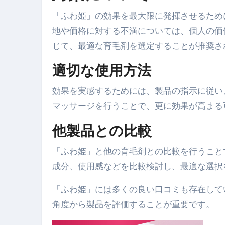
【2026年最新保存版】エア
「ふわ姫」の効果を最大限に発揮させるため
地や価格に対する不満については、個人の価
コロナウイルス完全解説ガイド 
じて、最適な育毛剤を選定することが推奨さ
「3秒で整う、新しい栄養補給」
適切な使用方法
クリスマスの魔法で、心と未
効果を実感するためには、製品の指示に従い
磁気ネックレスは「首に着ける
マッサージを行うことで、更に効果が高まる
【最新】手袋の選び方 完全ガ
他製品との比較
電気カミソリ完全ガイド｜深剃
「ふわ姫」と他の育毛剤との比較を行うこと
補聴器の選び方 完全ガイド｜
成分、使用感などを比較検討し、最適な選択
失敗しない「爪切り」完全ガイ
「ふわ姫」には多くの良い口コミも存在して
失敗しない「カニ」完全ガイド
角度から製品を評価することが重要です。
松前漬とは何か──北海道の海と