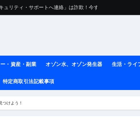
任は地震か施設側か？被害者への補償や損害賠償をわかりやす
ト #料理 #レシピ
ット】朝に食べるだけで痩せ体質になるタンパク質3選！
薬はコレ！ #医療ダイエット
#shots
ネー・資産・副業
オゾン水、オゾン発生器
生活・ライ
べ物7選 #ダイエット
特定商取引法記載事項
痩せ本当に効果ある？ #エクササイズ
人生最後のダイエット、食事はこれからやりました！【あすけん
見つけよう！
の考え方と実践方法を解説します【健康】
なしで2ヶ月で10kg減量した、私の痩せる9つの習慣 | レシピ
時間・記憶・名言・人生哲学から読み解く生き方