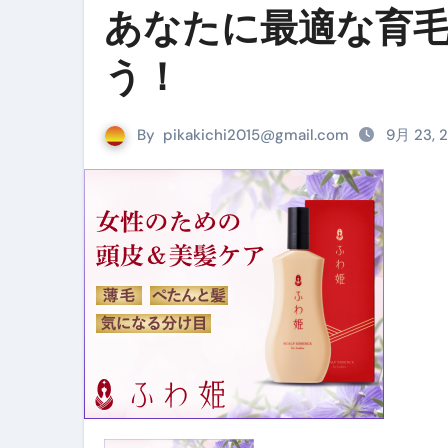
あなたに最適な育
リサイクル業者の無料回収・無
山梨県震度6弱と富士山噴火の関
う！
青森県震度6とベネゼエラM7級
By
pikakichi2015@gmail.com
9月 23, 
Cookie同意管理ツール「ST
金融ブラックでも毎日「ビット
【輸入消費税】輸入に消費税は
この動画は国にすぐ消されます。
意外にありえる？日経平均400
アフィリエイト【稼げるキーワード
【必見】融資受けるなら”コレ”を確
弁護士が教える「投資詐欺」に引