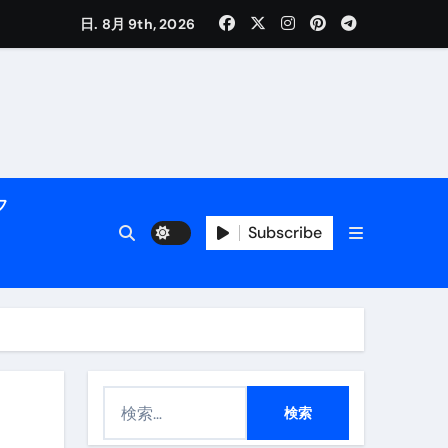
日. 8月 9th, 2026
く解説
フ
Subscribe
活用術】
付き | ダイエット中の食事
検
索