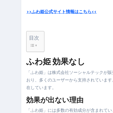
体脂肪が落ちる朝食3選 #ダイ
No.102 9割が勘違い 自己破産
>>ふわ姫公式サイト情報はこちら<<
アーモンドを毎日食べたらどうなる
【ひろゆき】借金1億円あります 
目次
セラピストのための！美容、健
弁護士解説【詐欺被害】警察に
ふわ姫 効果なし
5キロ痩せる簡単な方法
ムームードメイン 2月のおすす
「ふわ姫」は株式会社ソーシャルテックが販
おり、多くのユーザーから支持されています
FRONTIER スーパーセール
在しています。
なくす不安と消える恐怖をゼロにする
効果が出ない理由
使った分だけ支払う、いちばん賢いス
「ふわ姫」には多数の有効成分が含まれてい
英語が「聞こえる・分かる・話せ