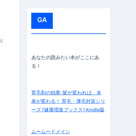
:
GA
剤
メイン】
あなたの読みたい本がここにあ
る！
の先さらに貧しくなります。【 竹花貴騎 切り抜き 会社員 
育毛剤の効果: 髪が変われば、未
来が変わる！ 育毛・薄毛対策シリ
ーズ (健康増進ブックス) Kindle版
ムームードメイン