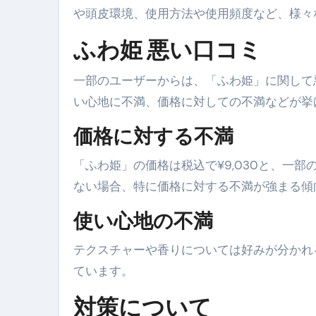
や頭皮環境、使用方法や使用頻度など、様々
【海外ツアー完全ガイド】アジア
ふわ姫 悪い口コミ
新春スペシャルセール完全ガイド
一部のユーザーからは、「ふわ姫」に関して
【ムームードメイン】 【.sit
い心地に不満、価格に対しての不満などが挙
梅干しを毎日食べたらどうなるの？
価格に対する不満
ブルーベリーを毎日食べたらどう
「ふわ姫」の価格は税込で¥9,030と、一
バナナを毎日食べたらどうなるの？
ない場合、特に価格に対する不満が強まる傾
筋トレせずにプロテインを飲み続
使い心地の不満
ドメイン取得からホームページ
テクスチャーや香りについては好みが分かれ
かいまき（掻巻き）超完全ガイ
ています。
【最新版】掛け布団の選び方“
対策について
【アシストステッパー】ハンド