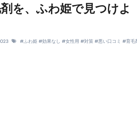
毛剤を、ふわ姫で見つけよ
料査定は危険？情報収集との関係と見分け方を解説
係｜最新観測データと前兆現象を徹底解説【2026】
地震の関連性は？
2023
#
ふわ姫
#
効果なし
#
女性用
#
対策
#
悪い口コミ
#
育毛
RIGHT」取り扱い開始＆リリース記念キャンペーン【ムームード
コイン」がもらえる超お得アプリ
かかるのか？勘定科目・仕訳・申告書記載方法
これが日本が残念な国になった理由です。国民は●●をしないとこ
00円を妄想シナリオ検証してみた！ズボラ株投資
】一覧※YouTubeブログSNS共通
実に取り組むべき！ #shorts
っかからないための方法 #投資詐欺 #詐欺 #弁護士 #法律