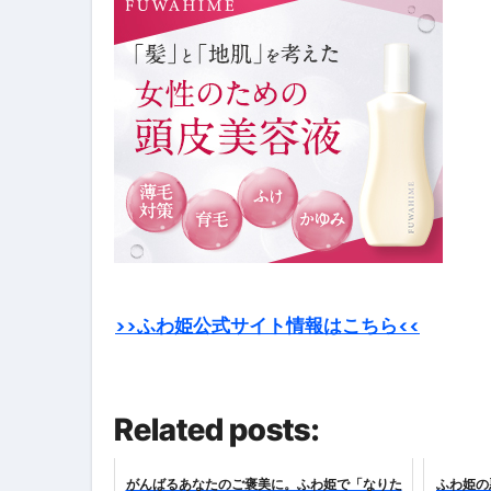
スイーツ完全ガイド ― 人生を
「地震は突然、備えは今日から
>>ふわ姫公式サイト情報はこちら<<
Related posts:
がんばるあなたのご褒美に。ふわ姫で「なりた
ふわ姫の