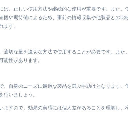
トリ超新春セール＆セット割完全攻略ガイド｜海外・国内旅行を
には、正しい使用方法や継続的な使用が重要です。また、
値観や期待値によるため、事前の情報収集や他製品との比
― 正しく知ることが、最大の感染対策になる ―
れます。
 飲むミスト（IN MIST）とは何か──「飲む」という行為を
来を彩る方法――「ただのイベント」を一生の思い出に変える
、適切な量を適切な方法で使用することが必要です。また
だけ」じゃない。日常の“重だるさ”を軽くする選択肢
可能性があります。
イド｜スマホ対応・防寒・撥水・作業用（ニトリル/ビニール）
り・肌へのやさしさ・防水・充電方式まで失敗しない選び方
で、自身のニーズに最適な製品を選ぶ手助けとなります。
集音器との違い・タイプ別比較・価格の考え方・失敗しないチェ
を行いましょう。
ド：高級クリッパー・ニッパー・電動まで、硬い爪／巻き爪／
いますので、効果の実感には個人差があることを理解し、
：ズワイ・タラバ・ポーション・カット済みの選び方と、年末年始
暮らしが生んだ“完成された保存食文化”