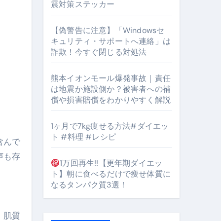
震対策ステッカー
【偽警告に注意】「Windowsセ
#筋トレ #美容 #健康 #雑学 #ナレーター #小林将大
キュリティ・サポートへ連絡」は
詐欺！今すぐ閉じる対処法
orts
熊本イオンモール爆発事故｜責任
は地震か施設側か？被害者への補
償や損害賠償をわかりやすく解説
1ヶ月で7kg痩せる方法#ダイエッ
ト #料理 #レシピ
となるのが独自ドメイン
含んで
声も存
Oを最安で手に入れる方法
1万回再生!!【更年期ダイエッ
ト】朝に食べるだけで痩せ体質に
マホ防衛システム」完全ガイド
なるタンパク質3選！
。肌質
ガイド