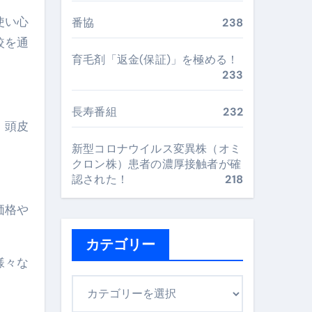
最安値で実現する究極の旅術
使い心
番協
238
較を通
育毛剤「返金(保証)」を極める！
再定義する新しいサプリ体験
233
完全ガイドブック
長寿番組
232
、頭皮
新型コロナウイルス変異株（オミ
まで目的別に失敗しない
クロン株）患者の濃厚接触者が確
認された！
218
価格や
ックリスト（高齢者にも）
飛び散り対策の選び方
カテゴリー
様々な
に“満足度MAX”で食べるコツ
カ
テ