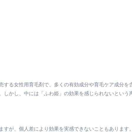
エット
の真実
の？①【30秒でわかる効果まとめ】#アーモンド #ダイエット 
返済か、自己破産かひろゆきさんならどちらを選びますか？ #sh
康、ダイエットにとても重要な女性ホルモンと男性ホルモン
行っても返金されません
めドメイン特集- ビジネスの信用を築く――そのすべての起点
売する女性用育毛剤で、多くの有効成分や育毛ケア成分を
。しかし、中には「ふわ姫」の効果を感じられないという
2026 完全攻略ガイド 今こそ買い時！ゲーミングPC・高性能BT
時代へ Pebblebee × iMazing で完成する「究極のス
マホ代。 BB.exciteモバイル「Fitプラン」完全ガイド
ますが、個人差により効果を実感できないこともあります
る」に変わる30日間 ― 科学的メソッドで英語脳を作る完全