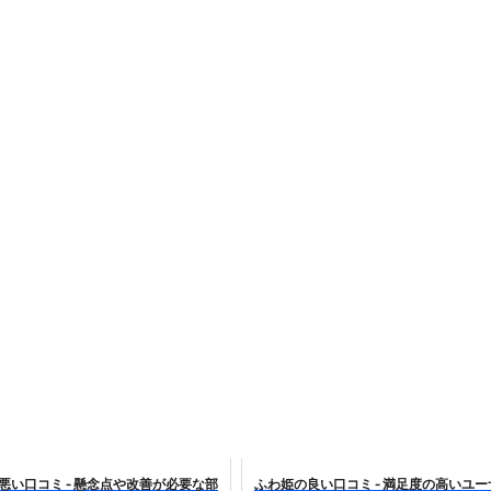
少しだけ甘くする、現代スイーツ文化のすべて ―
。」防災意識を日常に変える地震対策ステッカー
悪い口コミ - 懸念点や改善が必要な部
ふわ姫の良い口コミ - 満足度の高いユ