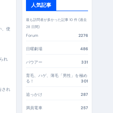
人気記事
ぶ”実践大全
Peach／FDA／ソラシドエアを目的別に選ぶコツと、失敗し
最も訪問者が多かった記事 10 件 (過去
28 日間)
い、使
る。いま選ばれている新定番ドメイン
Forum
2276
 #美容 #健康 #雑学 #ナレーター #小林将大
日曜劇場
486
#美容 #健康 #雑学 #ナレーター #小林将大
られ
 #美容 #健康 #雑学 #ナレーター #小林将大
バウアー
331
育毛、ハゲ、薄毛「男性」を極め
る！
301
告され
おすすめ・選び方・洗い方・Q&Aまで
追っかけ
287
あなたの寝室に最適解を出す快眠ガイド
満員電車
257
“足腰と体幹”を育てる選び方＆続け方ガイド