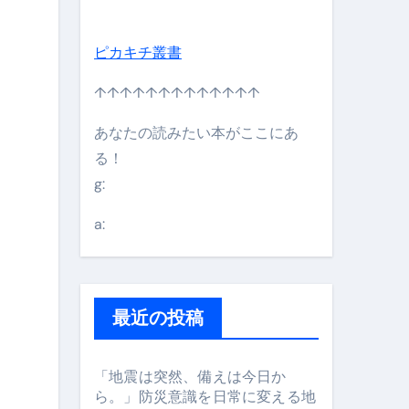
ピカキチ叢書
↑↑↑↑↑↑↑↑↑↑↑↑↑
あなたの読みたい本がここにあ
る！
g:
日】 #bitcoin #全財産 #暗号資産
a:
最近の投稿
「地震は突然、備えは今日か
ら。」防災意識を日常に変える地