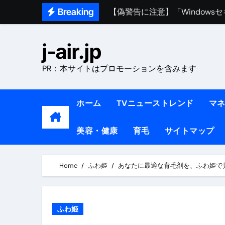
Skip
Breaking
熊本イオンモール爆発事故｜責
to
1ヶ月で7kg痩せる方法#ダイエッ
content
j-air.jp
1万回再生!!【更年期ダイエ
PR：本サイトはプロモーションを含みます
【医者が教える】本当に痩せる
中町綾が2週間で3.5kg痩せた方法 
ホーム
TVニューストレンド
マ
【医者が解説】食べたら痩せる食
美容・健康
育毛
サイトマップ
【医者が解説】このふくらはぎ
【ダイエット迷子必見】38歳
Home
ふわ姫
あなたに最適な育毛剤を、ふわ姫で
【美容】ダイエットに対する私
【1日ダイエットルーティン】運動
ふわ姫
『葬送のフリーレン』の学び｜