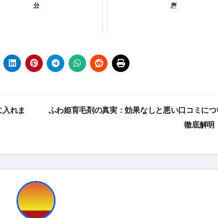
分
声
に入れま
ふわ姫育毛剤の真実：効果なしと悪い口コミにつ
徹底解明