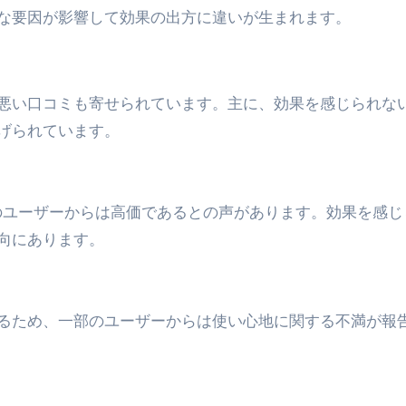
な要因が影響して効果の出方に違いが生まれます。
最安1万円台＆ハワイ朝食付き割引まで網羅 ― “失敗せずに選
：国内航空券＋ホテルが“セット割”で最安級！ スカイマーク／
悪い口コミも寄せられています。主に、効果を感じられな
e】今注目のドメインをご紹介
何をするサイトか”が一目で伝わ
げられています。
①【30秒でわかる効果まとめ】#梅干し #ダイエット #筋トレ
なるの？②【30秒でわかる効果まとめ】#ダイエット #筋トレ 
部のユーザーからは高価であるとの声があります。効果を感じ
①【30秒でわかる効果まとめ】#バナナ #ダイエット #筋トレ
向にあります。
けたらどうなるのか？ #ダイエット #プロテイン #痩せる
完成まで。ムームードメインなら“全部まとめて”安心スタート
るため、一部のユーザーからは使い心地に関する不満が報
ド｜“着る布団”で肩・首・足元の冷えを根こそぎ防ぐ！素材別
完全攻略”｜シンサレート・羽毛・人工羽毛・調温・吸湿発熱…
ル付き・筋力アシスト・ツイスト・天然木まで徹底分類！室内で