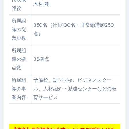
木村 剛
締役
所属組
350名（社員100名・非常勤講師250
織の従
名）
業員数
所属組
織の拠
36拠点
点数
所属組
予備校、語学学校、ビジネススクー
織の事
ル、人材紹介・派遣センターなどの教
業内容
育サービス