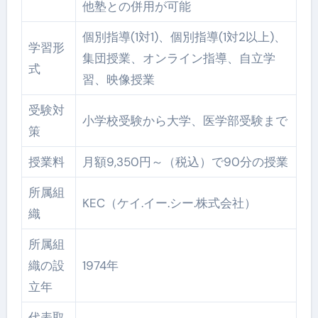
他塾との併用が可能
個別指導(1対1)、個別指導(1対2以上)、
学習形
集団授業、オンライン指導、自立学
式
習、映像授業
受験対
小学校受験から大学、医学部受験まで
策
授業料
月額9,350円～（税込）で90分の授業
所属組
KEC（ケイ.イー.シー.株式会社）
織
所属組
織の設
1974年
立年
代表取