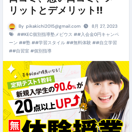
リットとデメリット!!
By
pikakichi2015@gmail.com
8月 27, 2023
#
#KEC個別指導塾メビウス
#
#入会金0円キャンペ
ーン
#
#塾
#
#学習スタイル
#
#無料体験
#
#自立学習
#
#自習室
#
個別指導