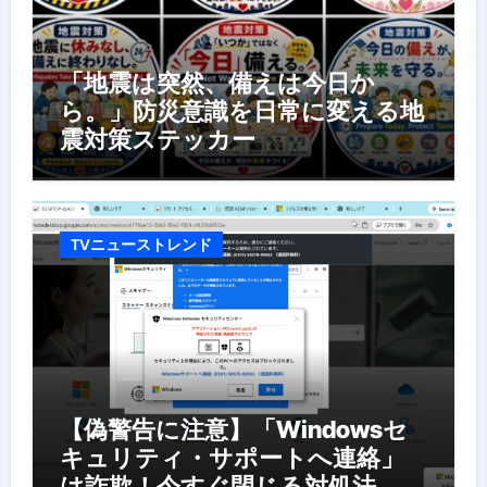
「地震は突然、備えは今日か
ら。」防災意識を日常に変える地
震対策ステッカー
TVニューストレンド
【偽警告に注意】「Windowsセ
キュリティ・サポートへ連絡」
は詐欺！今すぐ閉じる対処法