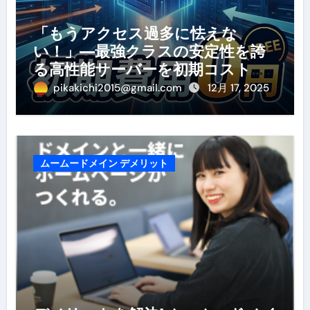
「もうアクセス過多に怯えな
い！」—最強クラスの安定性を誇
る高性能サーバーを初期コストゼ
ロで手に入れる最後の大チャン
pikakichi2015@gmail.com
12月 17, 2025
ス！
ムームードメイン デメリット