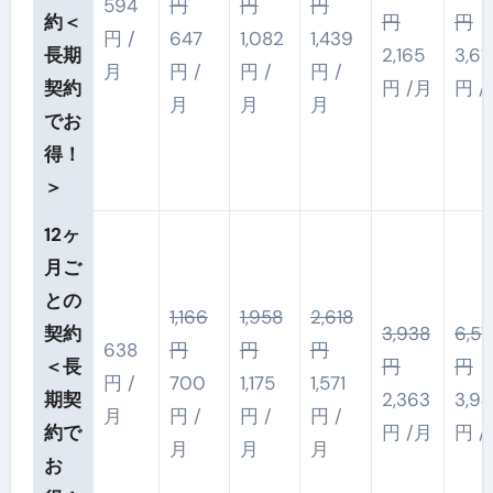
594
円
円
円
約
＜
円
円
円 /
647
1,082
1,439
長期
2,165
3,61
月
円 /
円 /
円 /
契約
円 /月
円 /
月
月
月
でお
得！
＞
12ヶ
月ご
との
1,166
1,958
2,618
契約
3,938
6,57
638
円
円
円
＜長
円
円
円 /
700
1,175
1,571
期契
2,363
3,94
月
円 /
円 /
円 /
約で
円 /月
円 /
月
月
月
お