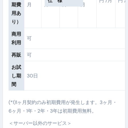
機 能
仕 様
円 /月
円 /
期費
月
月
月
月
用あ
り）
商用
可
利用
再販
可
お試
し期
30日
間
(*1)1ヶ月契約のみ初期費用が発生します。3ヶ月・
6ヶ月・1年・2年・3年は初期費用無料。
＜サーバー以外のサービス＞