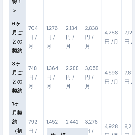
得！
＞
6ヶ
704
1,276
2,134
2,838
月ご
4,268
7,12
円 /
円 /
円 /
円 /
との
円 /月
円 /
月
月
月
月
契約
3ヶ
748
1,364
2,288
3,058
月ご
4,598
7,67
円 /
円 /
円 /
円 /
との
円 /月
円 /
月
月
月
月
契約
1ヶ
月契
約
792
1,452
2,442
3,278
4,928
8,22
（初
円 /
円 /
円 /
円 /