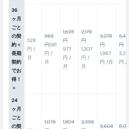
36
ヶ月
ごと
1,628
2,178
の契
968
3,278
5,47
528
円
円
約
＜
円
581
円
円
円 /
977
1,307
長期
円 /
1,967
3,28
月
円 /
円 /
契約
月
円 /月
円 /
月
月
でお
得！
＞
24
ヶ月
ごと
1,078
1,804
2,398
の契
3,608
6,0