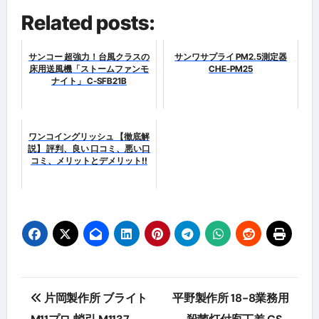
Related posts:
サンコー 超強力！台風クラスの
サンワサプライ PM2.5測定器
床用送風機「ストームファンモ
CHE-PM25
ナイト」 C-SFB21B
ワンコイングリッシュ 【徹底解
説】 評判、良い 口コミ、悪い口
コミ、メリットとデメリット!!
投
片岡製作所 ブライト
平野製作所 18-8業務用