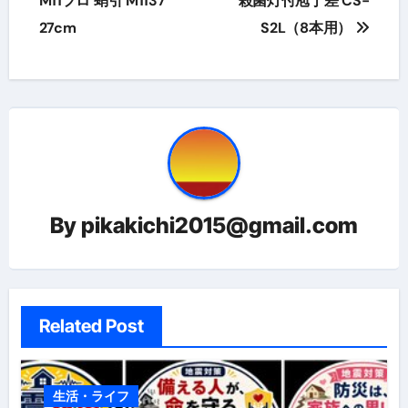
稿
M11プロ 蛸引 M1137
殺菌灯付庖丁差 CS-
27cm
S2L（8本用）
ナ
ビ
ゲ
ー
シ
ョ
By
pikakichi2015@gmail.com
ン
Related Post
生活・ライフ