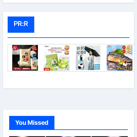
PR:R
You Missed