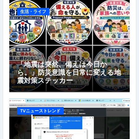
生活・ライフ
「地震は突然、備えは今日か
ら。」防災意識を日常に変える地
震対策ステッカー
TVニューストレンド