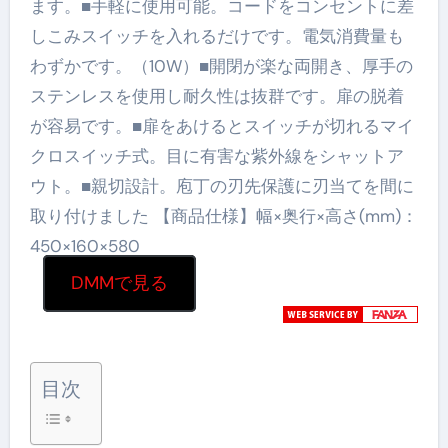
ます。■手軽に使用可能。コードをコンセントに差
しこみスイッチを入れるだけです。電気消費量も
わずかです。（10W）■開閉が楽な両開き、厚手の
ステンレスを使用し耐久性は抜群です。扉の脱着
が容易です。■扉をあけるとスイッチが切れるマイ
クロスイッチ式。目に有害な紫外線をシャットア
ウト。■親切設計。庖丁の刃先保護に刃当てを間に
取り付けました 【商品仕様】幅×奥行×高さ(mm)：
450×160×580
DMMで見る
目次