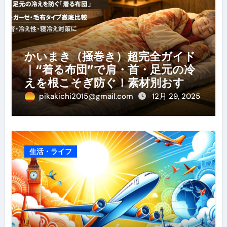
かいまき（掻巻き）超完全ガイド
｜“着る布団”で肩・首・足元の冷
えを根こそぎ防ぐ！素材別おすす
め・選び方・洗い方・Q&Aまで
pikakichi2015@gmail.com
12月 29, 2025
生活・ライフ