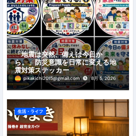
「地震は突然、備えは今日か
ら。」防災意識を日常に変える地
震対策ステッカー
pikakichi2015@gmail.com
8月 5, 2026
生活・ライフ