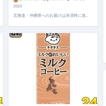
金前の売上をすぐに現金で受け取る方法
2023
可能な資金調達法3選！#shorts
北海道・沖縄県へのお届けは決済時に送…
リスクが高い #shorts
量の「33000円」になる！
セルフバックの全貌！危険回避と安全な稼ぎ方を徹底解説
に695万円も投資してる営業39歳サラリーマン【2025年10月3
合ってありますか？#Shorts
い！初心者でも成果を出す電話の仕方はコレ！
すすめの資金調達4選
なこと7選
4選#Shorts
エット