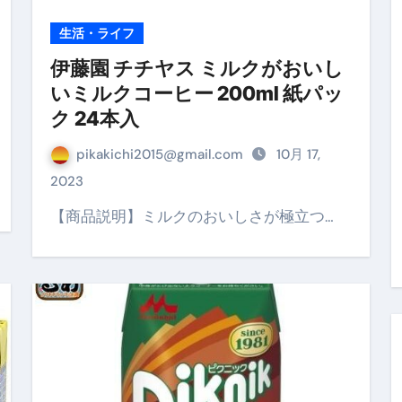
生活・ライフ
の真実
伊藤園 チチヤス ミルクがおいし
の？①【30秒でわかる効果まとめ】#アーモンド #ダイエット 
いミルクコーヒー 200ml 紙パッ
返済か、自己破産かひろゆきさんならどちらを選びますか？ #sh
ク 24本入
康、ダイエットにとても重要な女性ホルモンと男性ホルモン
pikakichi2015@gmail.com
10月 17,
行っても返金されません
2023
【商品説明】ミルクのおいしさが極立つ…
めドメイン特集- ビジネスの信用を築く――そのすべての起点
2026 完全攻略ガイド 今こそ買い時！ゲーミングPC・高性能BT
時代へ Pebblebee × iMazing で完成する「究極のス
マホ代。 BB.exciteモバイル「Fitプラン」完全ガイド
る」に変わる30日間 ― 科学的メソッドで英語脳を作る完全