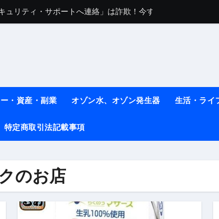
任は地震か施設側か？被害者への補償や損害賠償をわかりやす
ト #料理 #レシピ
ット】朝に食べるだけで痩せ体質になるタンパク質3選！
薬はコレ！ #医療ダイエット
#shots
ネー・資産・副業
オゾン水、オゾン発生器
生活・ライ
べ物7選 #ダイエット
特定商取引法記載事項
痩せ本当に効果ある？ #エクササイズ
人生最後のダイエット、食事はこれからやりました！【あすけん
の考え方と実践方法を解説します【健康】
クのお店
なしで2ヶ月で10kg減量した、私の痩せる9つの習慣 | レシピ
時間・記憶・名言・人生哲学から読み解く生き方