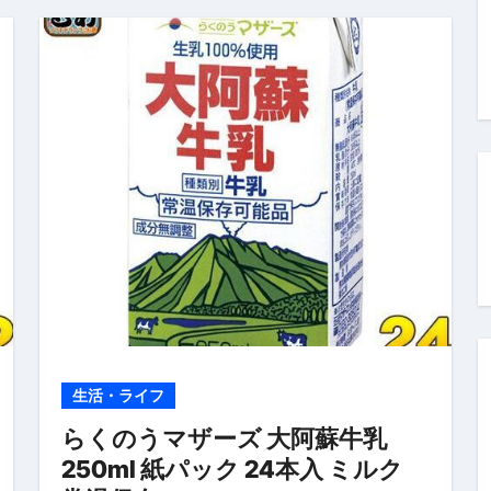
トリ超新春セール＆セット割完全攻略ガイド｜海外・国内旅行を
― 正しく知ることが、最大の感染対策になる ―
 飲むミスト（IN MIST）とは何か──「飲む」という行為を
来を彩る方法――「ただのイベント」を一生の思い出に変える
だけ」じゃない。日常の“重だるさ”を軽くする選択肢
イド｜スマホ対応・防寒・撥水・作業用（ニトリル/ビニール）
り・肌へのやさしさ・防水・充電方式まで失敗しない選び方
集音器との違い・タイプ別比較・価格の考え方・失敗しないチェ
ド：高級クリッパー・ニッパー・電動まで、硬い爪／巻き爪／
生活・ライフ
：ズワイ・タラバ・ポーション・カット済みの選び方と、年末年始
らくのうマザーズ 大阿蘇牛乳
暮らしが生んだ“完成された保存食文化”
250ml 紙パック 24本入 ミルク