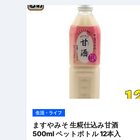
【2026年最新保存版】エア
コロナウイルス完全解説ガイド 
「3秒で整う、新しい栄養補給」
クリスマスの魔法で、心と未
磁気ネックレスは「首に着ける
【最新】手袋の選び方 完全ガ
電気カミソリ完全ガイド｜深剃
補聴器の選び方 完全ガイド｜
失敗しない「爪切り」完全ガイ
生活・ライフ
失敗しない「カニ」完全ガイド
ますやみそ 生糀仕込み甘酒
松前漬とは何か──北海道の海と
500ml ペットボトル 12本入