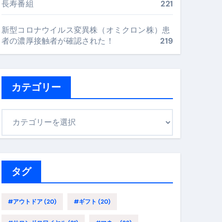
長寿番組
221
最安値で実現する究極の旅術
新型コロナウイルス変異株（オミクロン株）患
者の濃厚接触者が確認された！
219
再定義する新しいサプリ体験
完全ガイドブック
カテゴリー
まで目的別に失敗しない
カ
テ
ゴ
ックリスト（高齢者にも）
リ
飛び散り対策の選び方
ー
タグ
に“満足度MAX”で食べるコツ
#アウトドア
(20)
#ギフト
(20)