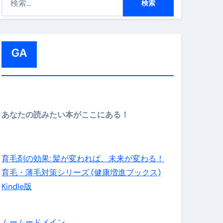
索
:
GA
メイン】
あなたの読みたい本がここにある！
の先さらに貧しくなります。【 竹花貴騎 切り抜き 会社員 
育毛剤の効果: 髪が変われば、未来が変わる！
育毛・薄毛対策シリーズ (健康増進ブックス)
Kindle版
ムームードメイン