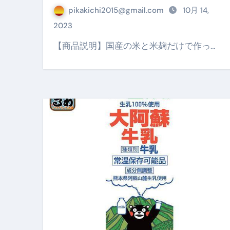
スイーツ完全ガイド ― 人生を
pikakichi2015@gmail.com
10月 14,
2023
「地震は突然、備えは今日から
【商品説明】国産の米と米麹だけで作っ…