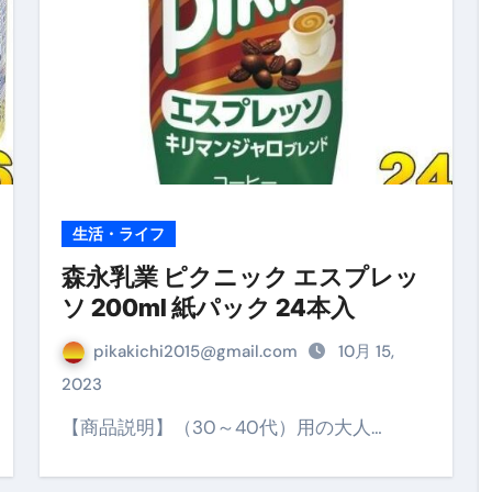
最安1万円台＆ハワイ朝食付き割引まで網羅 ― “失敗せずに選
：国内航空券＋ホテルが“セット割”で最安級！ スカイマーク／
e】今注目のドメインをご紹介
何をするサイトか”が一目で伝わ
①【30秒でわかる効果まとめ】#梅干し #ダイエット #筋トレ
なるの？②【30秒でわかる効果まとめ】#ダイエット #筋トレ 
生活・ライフ
①【30秒でわかる効果まとめ】#バナナ #ダイエット #筋トレ
森永乳業 ピクニック エスプレッ
けたらどうなるのか？ #ダイエット #プロテイン #痩せる
ソ 200ml 紙パック 24本入
完成まで。ムームードメインなら“全部まとめて”安心スタート
pikakichi2015@gmail.com
10月 15,
2023
ド｜“着る布団”で肩・首・足元の冷えを根こそぎ防ぐ！素材別
【商品説明】（30～40代）用の大人…
完全攻略”｜シンサレート・羽毛・人工羽毛・調温・吸湿発熱…
ル付き・筋力アシスト・ツイスト・天然木まで徹底分類！室内で