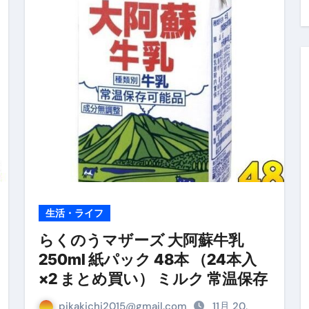
料査定は危険？情報収集との関係と見分け方を解説
係｜最新観測データと前兆現象を徹底解説【2026】
地震の関連性は？
RIGHT」取り扱い開始＆リリース記念キャンペーン【ムームード
コイン」がもらえる超お得アプリ
かかるのか？勘定科目・仕訳・申告書記載方法
これが日本が残念な国になった理由です。国民は●●をしないとこ
00円を妄想シナリオ検証してみた！ズボラ株投資
生活・ライフ
】一覧※YouTubeブログSNS共通
らくのうマザーズ 大阿蘇牛乳
250ml 紙パック 48本 （24本入
実に取り組むべき！ #shorts
×2 まとめ買い） ミルク 常温保存
っかからないための方法 #投資詐欺 #詐欺 #弁護士 #法律
pikakichi2015@gmail.com
11月 20,