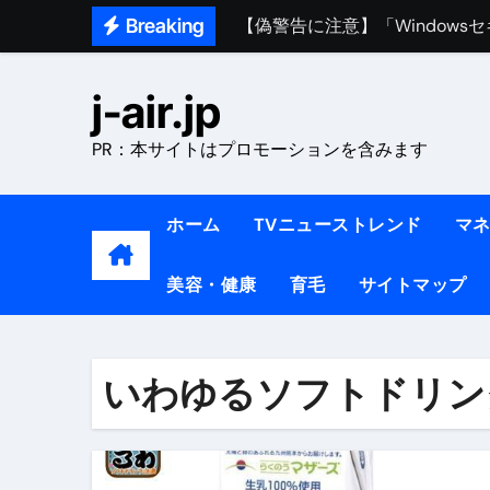
Skip
Breaking
熊本イオンモール爆発事故｜責
to
1ヶ月で7kg痩せる方法#ダイエッ
content
j-air.jp
1万回再生!!【更年期ダイエ
PR：本サイトはプロモーションを含みます
【医者が教える】本当に痩せる
中町綾が2週間で3.5kg痩せた方法 
ホーム
TVニューストレンド
マ
【医者が解説】食べたら痩せる食
美容・健康
育毛
サイトマップ
【医者が解説】このふくらはぎ
【ダイエット迷子必見】38歳
【美容】ダイエットに対する私
いわゆるソフトドリン
【1日ダイエットルーティン】運動
『葬送のフリーレン』の学び｜