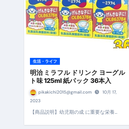
【海外ツアー完全ガイド】アジア
新春スペシャルセール完全ガイド
【ムームードメイン】 【.sit
梅干しを毎日食べたらどうなるの？
ブルーベリーを毎日食べたらどう
生活・ライフ
バナナを毎日食べたらどうなるの？
明治 ミラフル ドリンク ヨーグル
筋トレせずにプロテインを飲み続
ト味 125ml 紙パック 36本入
ドメイン取得からホームページ
pikakichi2015@gmail.com
10月 17,
2023
かいまき（掻巻き）超完全ガイ
【商品説明】幼児期の成 に重要な栄養…
【最新版】掛け布団の選び方“
【アシストステッパー】ハンド