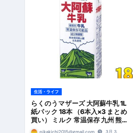
リサイクル業者の無料回収・無
山梨県震度6弱と富士山噴火の関
青森県震度6とベネゼエラM7級
Cookie同意管理ツール「ST
金融ブラックでも毎日「ビット
【輸入消費税】輸入に消費税は
この動画は国にすぐ消されます。
意外にありえる？日経平均400
生活・ライフ
アフィリエイト【稼げるキーワード
らくのうマザーズ 大阿蘇牛乳 1L
紙パック 18本 （6本入×3 まとめ
【必見】融資受けるなら”コレ”を確
買い） ミルク 常温保存 九州 熊本
弁護士が教える「投資詐欺」に引
阿蘇山 成分無調整 生乳
pikakichi2015@gmail.com
3月 3,