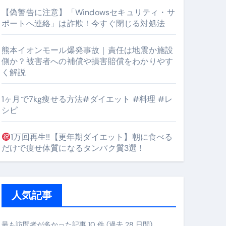
【偽警告に注意】「Windowsセキュリティ・サ
ポートへ連絡」は詐欺！今すぐ閉じる対処法
#筋トレ #美容 #健康 #雑学 #ナレーター #小林将大
熊本イオンモール爆発事故｜責任は地震か施設
orts
側か？被害者への補償や損害賠償をわかりやす
く解説
1ヶ月で7kg痩せる方法#ダイエット #料理 #レ
シピ
1万回再生!!【更年期ダイエット】朝に食べる
となるのが独自ドメイン
だけで痩せ体質になるタンパク質3選！
Oを最安で手に入れる方法
マホ防衛システム」完全ガイド
人気記事
ガイド
最も訪問者が多かった記事 10 件 (過去 28 日間)