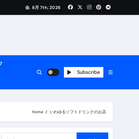
く解説
金. 8月 7th, 2026
フ
Subscribe
活用術】
Home
いわゆるソフトドリンクのお店
付き | ダイエット中の食事
検