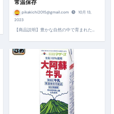
常温保存
少しだけ甘くする、現代スイーツ文化のすべて ―
pikakichi2015@gmail.com
10月 13,
。」防災意識を日常に変える地震対策ステッカー
2023
【商品説明】豊かな自然の中で育まれた…