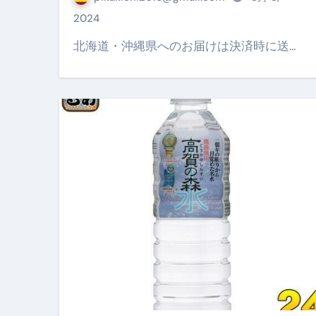
【PR】フリーランス必見！入
2024
【2023年最新】金融ブラックでも
北海道・沖縄県へのお届けは決済時に送…
個人事業主は銀行から融資を受けると
【誰でも出来る】3万円が10％増
【即金】3時間で5万円稼ぐ
【超高騰】爆上がりしたビットコイン
Q：借りた借金を返さなくていい場
【必見】もう営業電話は怖くな
フリーランス・個人事業主にお
自己破産中に絶対にしてはダメ
自己破産にまつわるよくある勘違い
体脂肪が落ちる朝食3選 #ダイ