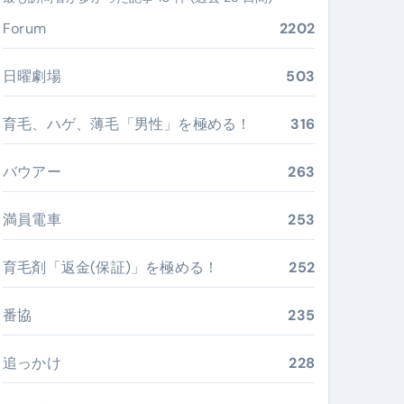
ぶ”実践大全
Forum
2202
Peach／FDA／ソラシドエアを目的別に選ぶコツと、失敗し
日曜劇場
503
る。いま選ばれている新定番ドメイン
育毛、ハゲ、薄毛「男性」を極める！
316
 #美容 #健康 #雑学 #ナレーター #小林将大
バウアー
263
#美容 #健康 #雑学 #ナレーター #小林将大
 #美容 #健康 #雑学 #ナレーター #小林将大
満員電車
253
育毛剤「返金(保証)」を極める！
252
番協
235
おすすめ・選び方・洗い方・Q&Aまで
あなたの寝室に最適解を出す快眠ガイド
追っかけ
228
“足腰と体幹”を育てる選び方＆続け方ガイド