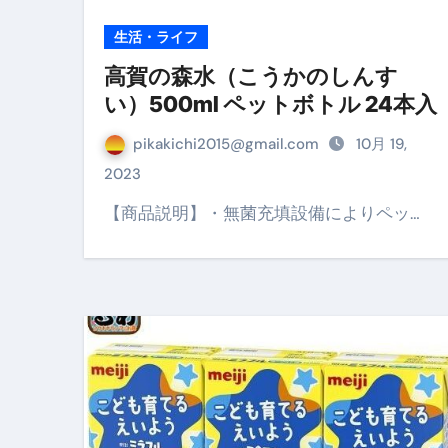
生活・ライフ
No.102 9割が勘違い 自己破産
高賀の森水（こうかのしんす
アーモンドを毎日食べたらどうなる
い）500ml ペットボトル 24本入
【ひろゆき】借金1億円あります 
pikakichi2015@gmail.com
10月 19,
セラピストのための！美容、健
2023
弁護士解説【詐欺被害】警察に
【商品説明】・無菌充填設備によりペッ…
5キロ痩せる簡単な方法
ムームードメイン 2月のおすす
FRONTIER スーパーセール
なくす不安と消える恐怖をゼロにする
使った分だけ支払う、いちばん賢いス
英語が「聞こえる・分かる・話せ