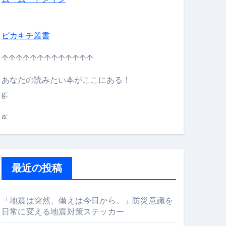
ピカキチ叢書
↑↑↑↑↑↑↑↑↑↑↑↑↑
あなたの読みたい本がここにある！
g:
日】 #bitcoin #全財産 #暗号資産
a:
最近の投稿
「地震は突然、備えは今日から。」防災意識を
日常に変える地震対策ステッカー