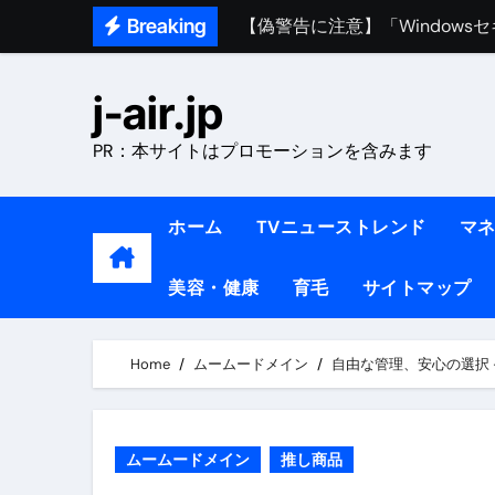
【偽警告に注意】「Window
Skip
Breaking
熊本イオンモール爆発事故｜責
to
content
1ヶ月で7kg痩せる方法#ダイエッ
j-air.jp
1万回再生!!【更年期ダイエ
PR：本サイトはプロモーションを含みます
【医者が教える】本当に痩せる
中町綾が2週間で3.5kg痩せた方法 
ホーム
TVニューストレンド
マ
【医者が解説】食べたら痩せる食
美容・健康
育毛
サイトマップ
【医者が解説】このふくらはぎ
【ダイエット迷子必見】38歳
Home
ムームードメイン
自由な管理、安心の選択 
【美容】ダイエットに対する私
【1日ダイエットルーティン】運動
ムームードメイン
推し商品
『葬送のフリーレン』の学び｜