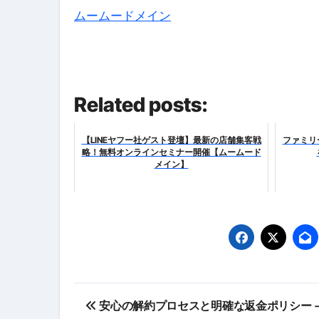
ムームードメイン
Related posts:
【LINEヤフー社ゲスト登壇】最新の店舗集客戦
ファミリ
略！無料オンラインセミナー開催【ムームード
メイン】
投
安心の解約プロセスと明確な返金ポリシー –