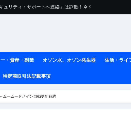
sセキュリティ・サポートへ連絡」は詐欺！今すぐ閉じる対処法
任は地震か施設側か？被害者への補償や損害賠償をわかりやす
ト #料理 #レシピ
ット】朝に食べるだけで痩せ体質になるタンパク質3選！
薬はコレ！ #医療ダイエット
#shots
ネー・資産・副業
オゾン水、オゾン発生器
生活・ライ
べ物7選 #ダイエット
特定商取引法記載事項
痩せ本当に効果ある？ #エクササイズ
人生最後のダイエット、食事はこれからやりました！【あすけん
– ムームードメイン自動更新解約
の考え方と実践方法を解説します【健康】
なしで2ヶ月で10kg減量した、私の痩せる9つの習慣 | レシピ
時間・記憶・名言・人生哲学から読み解く生き方