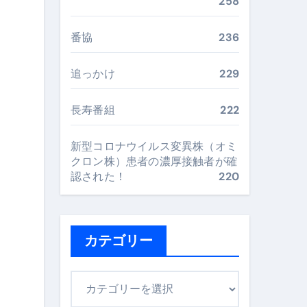
“足腰と体幹”を育てる選び方＆続け方ガイド
258
最安値で実現する究極の旅術
番協
236
追っかけ
229
再定義する新しいサプリ体験
完全ガイドブック
長寿番組
222
新型コロナウイルス変異株（オミ
クロン株）患者の濃厚接触者が確
まで目的別に失敗しない
認された！
220
ックリスト（高齢者にも）
カテゴリー
飛び散り対策の選び方
に“満足度MAX”で食べるコツ
カ
テ