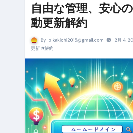
自由な管理、安心の
リサイクル業者の無料回収・無
動更新解約
山梨県震度6弱と富士山噴火の関
青森県震度6とベネゼエラM7級
By
pikakichi2015@gmail.com
2月 4, 2
Cookie同意管理ツール「ST
更新
#
解約
金融ブラックでも毎日「ビット
【輸入消費税】輸入に消費税は
この動画は国にすぐ消されます。
意外にありえる？日経平均400
アフィリエイト【稼げるキーワード
【必見】融資受けるなら”コレ”を確
弁護士が教える「投資詐欺」に引