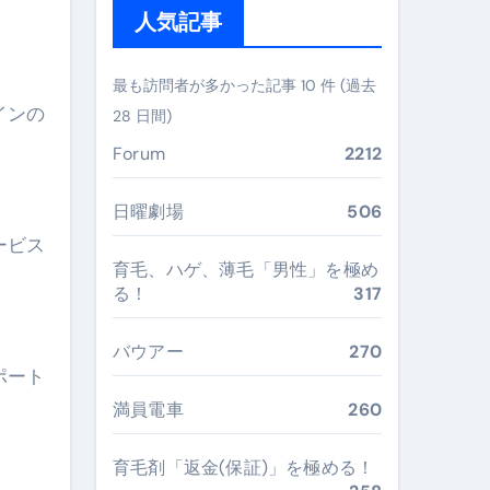
ガイド
人気記事
ぶ”実践大全
最も訪問者が多かった記事 10 件 (過去
Peach／FDA／ソラシドエアを目的別に選ぶコツと、失敗し
インの
28 日間)
る。いま選ばれている新定番ドメイン
Forum
2212
 #美容 #健康 #雑学 #ナレーター #小林将大
日曜劇場
506
#美容 #健康 #雑学 #ナレーター #小林将大
ービス
育毛、ハゲ、薄毛「男性」を極め
 #美容 #健康 #雑学 #ナレーター #小林将大
る！
317
バウアー
270
ポート
おすすめ・選び方・洗い方・Q&Aまで
満員電車
260
あなたの寝室に最適解を出す快眠ガイド
育毛剤「返金(保証)」を極める！