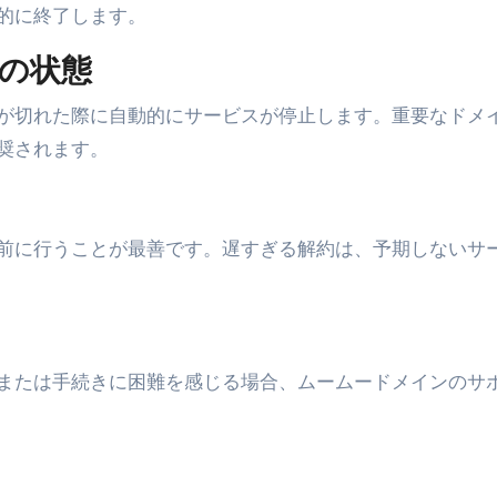
る」に変わる30日間 ― 科学的メソッドで英語脳を作る完全
的に終了します。
最安1万円台＆ハワイ朝食付き割引まで網羅 ― “失敗せずに選
の状態
：国内航空券＋ホテルが“セット割”で最安級！ スカイマーク／
が切れた際に自動的にサービスが停止します。重要なドメ
e】今注目のドメインをご紹介
何をするサイトか”が一目で伝わ
奨されます。
①【30秒でわかる効果まとめ】#梅干し #ダイエット #筋トレ
なるの？②【30秒でわかる効果まとめ】#ダイエット #筋トレ 
前に行うことが最善です。遅すぎる解約は、予期しないサ
①【30秒でわかる効果まとめ】#バナナ #ダイエット #筋トレ
けたらどうなるのか？ #ダイエット #プロテイン #痩せる
完成まで。ムームードメインなら“全部まとめて”安心スタート
または手続きに困難を感じる場合、ムームードメインのサ
ド｜“着る布団”で肩・首・足元の冷えを根こそぎ防ぐ！素材別
完全攻略”｜シンサレート・羽毛・人工羽毛・調温・吸湿発熱…