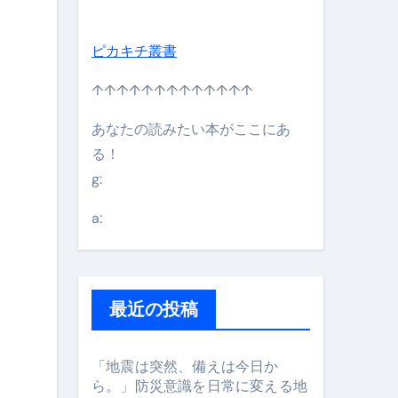
ピカキチ叢書
↑↑↑↑↑↑↑↑↑↑↑↑↑
あなたの読みたい本がここにあ
る！
g:
日】 #bitcoin #全財産 #暗号資産
a:
最近の投稿
「地震は突然、備えは今日か
ら。」防災意識を日常に変える地