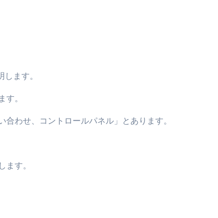
ル付き・筋力アシスト・ツイスト・天然木まで徹底分類！室内で
トリ超新春セール＆セット割完全攻略ガイド｜海外・国内旅行を
― 正しく知ることが、最大の感染対策になる ―
 飲むミスト（IN MIST）とは何か──「飲む」という行為を
明します。
来を彩る方法――「ただのイベント」を一生の思い出に変える
だけ」じゃない。日常の“重だるさ”を軽くする選択肢
ます。
イド｜スマホ対応・防寒・撥水・作業用（ニトリル/ビニール）
い合わせ、コントロールパネル」とあります。
り・肌へのやさしさ・防水・充電方式まで失敗しない選び方
集音器との違い・タイプ別比較・価格の考え方・失敗しないチェ
します。
ド：高級クリッパー・ニッパー・電動まで、硬い爪／巻き爪／
：ズワイ・タラバ・ポーション・カット済みの選び方と、年末年始
暮らしが生んだ“完成された保存食文化”