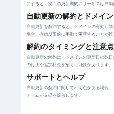
英語が「聞こえる・分かる・話せ
にすると、次回の更新期間にサービスは自動
【海外ツアー完全ガイド】アジア
自動更新の解約とドメイン
新春スペシャルセール完全ガイド
自動更新を解約すると、ドメインの有効期限
【ムームードメイン】 【.sit
場合、有効期限前に手動で更新することが推
梅干しを毎日食べたらどうなるの？
解約のタイミングと注意点
ブルーベリーを毎日食べたらどう
自動更新の解約は、ドメインの更新日の数日
バナナを毎日食べたらどうなるの？
の停止や追加料金を招く可能性があります。
筋トレせずにプロテインを飲み続
サポートとヘルプ
ドメイン取得からホームページ
自動更新の解約に関して不明点がある場合、
かいまき（掻巻き）超完全ガイ
チームが支援を提供します。
【最新版】掛け布団の選び方“