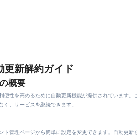
エット
の真実
の？①【30秒でわかる効果まとめ】#アーモンド #ダイエット 
返済か、自己破産かひろゆきさんならどちらを選びますか？ #sh
康、ダイエットにとても重要な女性ホルモンと男性ホルモン
動更新解約ガイド
行っても返金されません
の概要
めドメイン特集- ビジネスの信用を築く――そのすべての起点
利便性を高めるために自動更新機能が提供されています。
2026 完全攻略ガイド 今こそ買い時！ゲーミングPC・高性能BT
なく、サービスを継続できます。
時代へ Pebblebee × iMazing で完成する「究極のス
マホ代。 BB.exciteモバイル「Fitプラン」完全ガイド
ント管理ページから簡単に設定を変更できます。自動更新