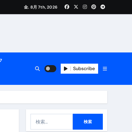
金. 8月 7th, 2026
く解説
フ
Subscribe
活用術】
検
付き | ダイエット中の食事
索