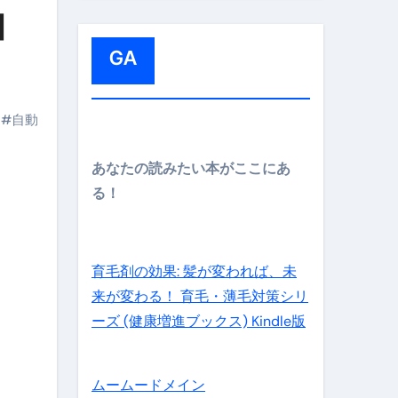
:
自
GA
#
自動
メイン】
あなたの読みたい本がここにあ
る！
の先さらに貧しくなります。【 竹花貴騎 切り抜き 会社員 
育毛剤の効果: 髪が変われば、未
来が変わる！ 育毛・薄毛対策シリ
ーズ (健康増進ブックス) Kindle版
ムームードメイン