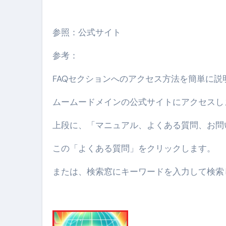
【アシストステッパー】ハンド
【2026年最新保存版】エア
参照：公式サイト
コロナウイルス完全解説ガイド 
参考：
「3秒で整う、新しい栄養補給」
FAQセクションへのアクセス方法を簡単に説
クリスマスの魔法で、心と未
磁気ネックレスは「首に着ける
ムームードメインの公式サイトにアクセスし
【最新】手袋の選び方 完全ガ
上段に、「マニュアル、よくある質問、お問
電気カミソリ完全ガイド｜深剃
この「よくある質問」をクリックします。
補聴器の選び方 完全ガイド｜
または、検索窓にキーワードを入力して検索
失敗しない「爪切り」完全ガイ
失敗しない「カニ」完全ガイド
松前漬とは何か──北海道の海と