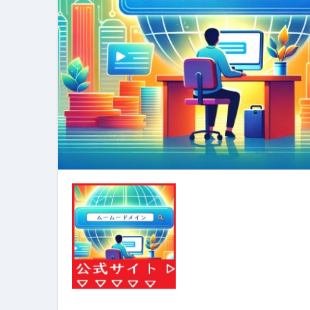
【PR】フリーランス必見！入
【2023年最新】金融ブラックでも
個人事業主は銀行から融資を受けると
【誰でも出来る】3万円が10％増
【即金】3時間で5万円稼ぐ
【超高騰】爆上がりしたビットコイン
Q：借りた借金を返さなくていい場
【必見】もう営業電話は怖くな
フリーランス・個人事業主にお
自己破産中に絶対にしてはダメ
自己破産にまつわるよくある勘違い