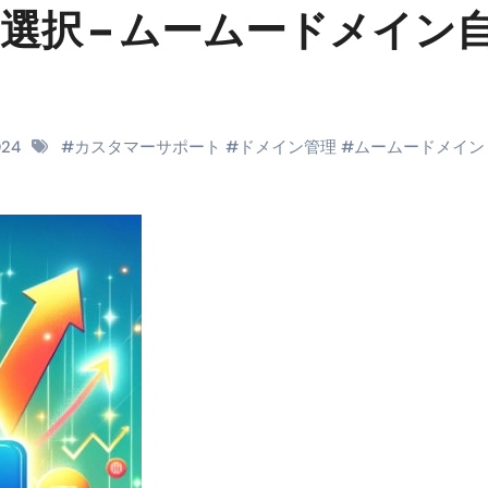
選択 – ムームードメイン
料査定は危険？情報収集との関係と見分け方を解説
係｜最新観測データと前兆現象を徹底解説【2026】
地震の関連性は？
024
#
カスタマーサポート
#
ドメイン管理
#
ムームードメイン
RIGHT」取り扱い開始＆リリース記念キャンペーン【ムームード
コイン」がもらえる超お得アプリ
かかるのか？勘定科目・仕訳・申告書記載方法
これが日本が残念な国になった理由です。国民は●●をしないとこ
00円を妄想シナリオ検証してみた！ズボラ株投資
】一覧※YouTubeブログSNS共通
実に取り組むべき！ #shorts
っかからないための方法 #投資詐欺 #詐欺 #弁護士 #法律