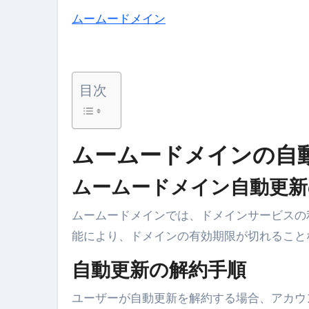
体脂肪が落ちる朝食3選 #ダイ
ムームードメイン
No.102 9割が勘違い 自己破産
アーモンドを毎日食べたらどうなる
目次
【ひろゆき】借金1億円あります 
セラピストのための！美容、健
ムームードメインの自
弁護士解説【詐欺被害】警察に
5キロ痩せる簡単な方法
ムームードメイン自動更新
ムームードメイン 2月のおすす
ムームードメインでは、ドメインサービスの
FRONTIER スーパーセール
能により、ドメインの有効期限が切れること
なくす不安と消える恐怖をゼロにする
自動更新の解約手順
使った分だけ支払う、いちばん賢いス
ユーザーが自動更新を解約する場合、アカウ