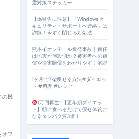
震対策ステッカー
【偽警告に注意】「Windowsセ
キュリティ・サポートへ連絡」は
#筋トレ #美容 #健康 #雑学 #ナレーター #小林将大
詐欺！今すぐ閉じる対処法
orts
熊本イオンモール爆発事故｜責任
は地震か施設側か？被害者への補
償や損害賠償をわかりやすく解説
1ヶ月で7kg痩せる方法#ダイエッ
ト #料理 #レシピ
となるのが独自ドメイン
この機
1万回再生!!【更年期ダイエッ
Oを最安で手に入れる方法
ト】朝に食べるだけで痩せ体質に
なるタンパク質3選！
マホ防衛システム」完全ガイド
をオフ