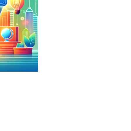
金前の売上をすぐに現金で受け取る方法
可能な資金調達法3選！#shorts
リスクが高い #shorts
量の「33000円」になる！
セルフバックの全貌！危険回避と安全な稼ぎ方を徹底解説
に695万円も投資してる営業39歳サラリーマン【2025年10月3
合ってありますか？#Shorts
い！初心者でも成果を出す電話の仕方はコレ！
すすめの資金調達4選
なこと7選
4選#Shorts