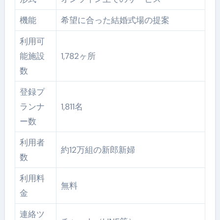
機能
希望に合った結婚式場の提案
利用可
能施設
1,782ヶ所
数
登録プ
ランナ
1,811名
ー数
利用者
約12万組の新郎新婦
数
利用料
無料
金
連絡ツ